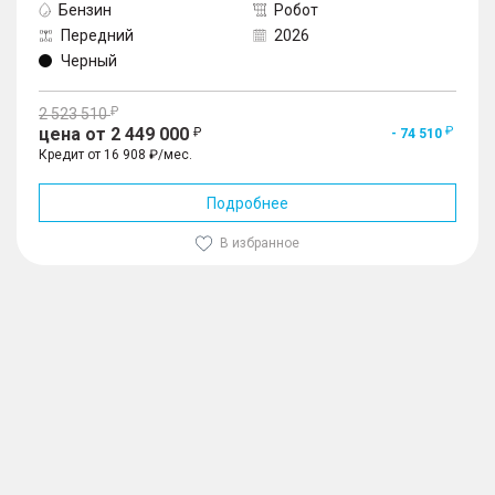
Бензин
Робот
Передний
2026
Черный
2 523 510
цена от 2 449 000
- 74 510
Кредит от 16 908 ₽/мес.
Подробнее
В избранное
1
/
10