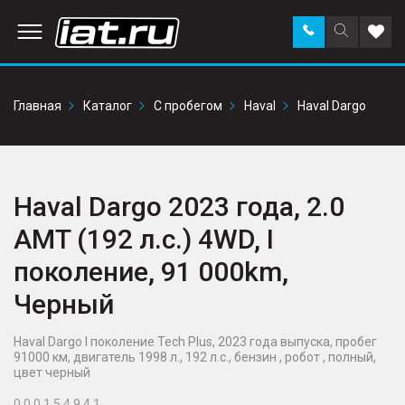
Заказать
Поиск
Доба
звонок
по
в
сайту
избр
Главная
Каталог
С пробегом
Haval
Haval Dargo
Haval Dargo 2023 года, 2.0
AMT (192 л.с.) 4WD, I
поколение, 91 000km,
Черный
Haval Dargo I поколение Tech Plus, 2023 года выпуска, пробег
91000 км, двигатель 1998 л., 192 л.с., бензин , робот , полный,
цвет черный
0 0 0 1 5 4 9 4 1