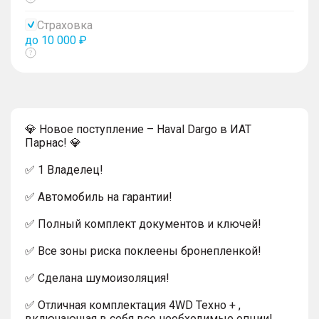
Показать
тултип
Страховка
до 10 000 ₽
Показать
тултип
💎 Новое поступление – Haval Dargo в ИАТ
Парнас! 💎
✅ 1 Владелец!
✅ Автомобиль на гарантии!
✅ Полный комплект документов и ключей!
✅ Все зоны риска поклеены бронепленкой!
✅ Сделана шумоизоляция!
✅ Отличная комплектация 4WD Техно + ,
включающая в себя все необходимые опции!