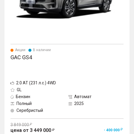
– Сенсорный дисплей высокого разрешения,
12,3"
– Цифровая панель приборов, цветной экран 7"
– Акустическая система 6 динамиков
– Система изменения громкости аудиосистемы
при увеличении скорости
Акции
В наличии
GAC GS4
2.0 AT (231 л.с.) 4WD
GL
Бензин
Автомат
Полный
2025
Серебристый
3 849 000
цена от 3 449 000
- 400 000