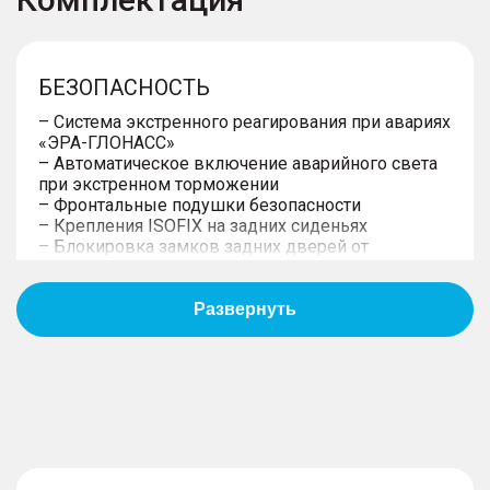
БЕЗОПАСНОСТЬ
– Система экстренного реагирования при авариях
«ЭРА-ГЛОНАСС»
– Автоматическое включение аварийного света
при экстренном торможении
– Фронтальные подушки безопасности
– Крепления ISOFIX на задних сиденьях
– Блокировка замков задних дверей от
открывания изнутри (детский замок)
– Аккумулятор увеличенной емкости
– Системы стабилизации движения:
Антиблокировочная система тормозов ABS.
Электронная система контроля курсовой
устойчивости ESC. Электронная система
распределения тормозных усилий EBD с
усилителем при экстренном торможении BAS.
– Напоминание о непристегнутых ремнях
безопасности передних сидений
– Ремни безопасности передних пассажиров: с