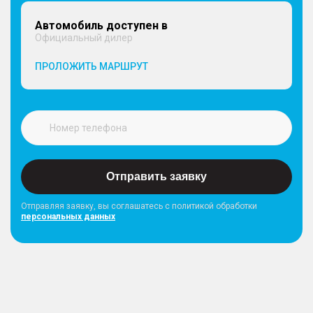
штампованном диске под задним свесом
Автомобиль доступен в
Официальный дилер
ПРОЛОЖИТЬ МАРШРУТ
ЭКСТЕРЬЕР
– Укороченная антенна "акулий плавник"
– Фальшрадиаторная решетка окрашенная в
темно-серый цвет
– Окрашенные в цвет кузова зеркала и ручки
дверей
– Подножка в заднем бампере
– Защита двигателя и топливного бака
Отправить заявку
Отправляя заявку, вы соглашатесь с политикой обработки
персональных данных
СИДЕНЬЯ
– Подогрев передних сидений
– Механическая регулировка сиденья водителя в
6 направлениях
– Механическая регулировка сиденья пассажира