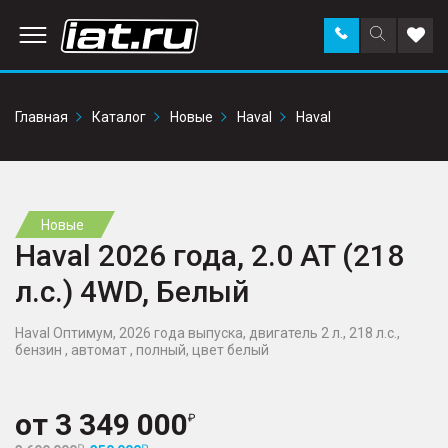
Заказать
Поиск
Доба
звонок
по
в
сайту
избр
Главная
Каталог
Новые
Haval
Haval
Новые
Haval 2026 года, 2.0 AT (218
л.с.) 4WD, Белый
Haval Оптимум, 2026 года выпуска, двигатель 2 л., 218 л.с.,
бензин , автомат , полный, цвет белый
от
3 349 000