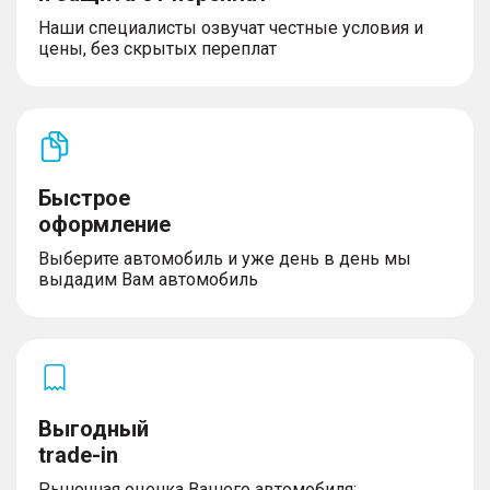
– Электростеклоподъемники 4 дверей с
Наши специалисты озвучат честные условия и
автодоводчиком и функцией антизажима на
цены, без скрытых переплат
водительской двери
ШАССИ
– Специальная антикоррозионная подготовка
Быстрое
– Автоматический полный привод ToD
оформление
– Понижающая передача
– Система выбора режимов движения (Эко,
Выберите автомобиль и уже день в день мы
Стандарт, Спорт)
выдадим Вам автомобиль
– Физические кнопки управления
внедорожными функциями
– Система помощи при старте на подъеме и
спуске
– Передняя подвеска независимая на двойных
поперечных рычагах
– Задняя подвеска зависимая рессорная
Выгодный
trade-in
Рыночная оценка Вашего автомобиля;