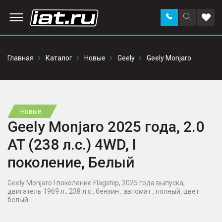
Заказать
Поиск
Доба
звонок
по
в
сайту
избр
Главная
Каталог
Новые
Geely
Geely Monjaro
Новые
Geely Monjaro 2025 года, 2.0
AT (238 л.с.) 4WD, I
поколение, Белый
Geely Monjaro I поколение Flagship, 2025 года выпуска,
двигатель 1969 л., 238 л.с., бензин , автомат , полный, цвет
белый