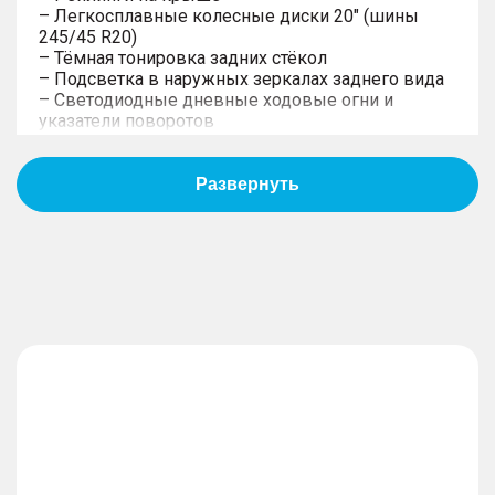
– Легкосплавные колесные диски 20" (шины
245/45 R20)
– Тёмная тонировка задних стёкол
– Подсветка в наружных зеркалах заднего вида
– Светодиодные дневные ходовые огни и
указатели поворотов
– Светодиодные задние комбинированные
фонари с контурной линией на багажной двери
– Панорамная крыша с люком
– Светодиодные фары ближнего и дальнего
света
– Компактное запасное колесо
Интерьер
– Отделка интерьера и сидений черной кожей и
замшей серого цвета
– Мультифункциональное рулевое колесо с
кожаной отделкой коричневого цвета
– Высококачественная отделка приборной
панели и дверных панелей кожей и мягким