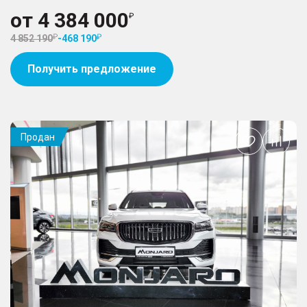
от
4 384 000
4 852 190
-
468 190
Получить предложение
Продан
Добавить
в
избранное