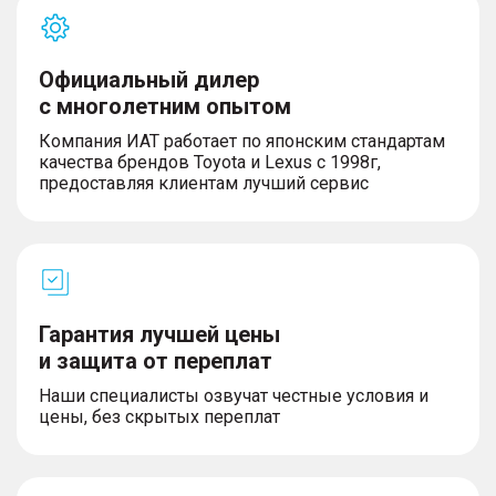
– Система сигнализации при экстренном
торможении (ESS)
– Противоугонная сигнализация, иммобилайзер
Официальный дилер
– Система информирования об усталости
с многолетним опытом
водителя
– Крепления для детских кресел стандарта ISOFIX
Компания ИАТ работает по японским стандартам
на втором ряду сидений
качества брендов Toyota и Lexus с 1998г,
– Механизм блокировки открывания задних
предоставляя клиентам лучший сервис
боковых дверей изнутри «Детский замок»
– Система вызова экстренных оперативных
служб ЭРА-ГЛОНАСС
– Антиблокировочная система тормозов (ABS) с
функцией электронного распределения
тормозных усилий (EBD)
Гарантия лучшей цены
и защита от переплат
Комфорт
Наши специалисты озвучат честные условия и
цены, без скрытых переплат
– 6 режимов движения (Комфортный,
Экономичный, Спортивный, Интеллектуальный,
Снег, Внедорожный)
– Система интеллектуального управления