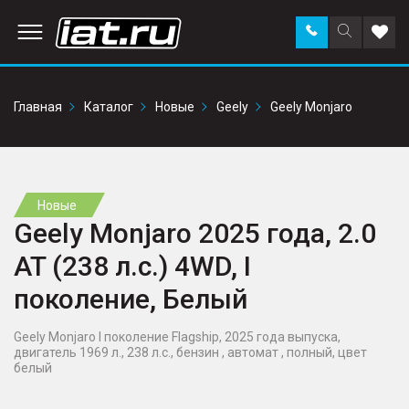
Заказать
Поиск
Доба
звонок
по
в
сайту
избр
Главная
Каталог
Новые
Geely
Geely Monjaro
Новые
Geely Monjaro 2025 года, 2.0
AT (238 л.с.) 4WD, I
поколение, Белый
Geely Monjaro I поколение Flagship, 2025 года выпуска,
двигатель 1969 л., 238 л.с., бензин , автомат , полный, цвет
белый