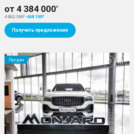
от
4 384 000
4 852 190
-
468 190
Получить предложение
Продан
Добавить
в
избранное