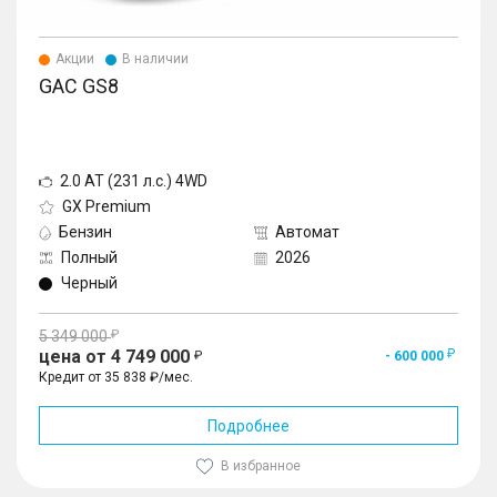
Акции
В наличии
GAC GS8
2.0 AT (231 л.с.) 4WD
GX Premium
Бензин
Автомат
Полный
2026
Черный
5 349 000
цена от 4 749 000
- 600 000
Кредит от 35 838 ₽/мес.
Подробнее
В избранное
1
/
10