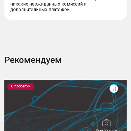
никаких неожиданных комиссий и
дополнительных платежей.
Рекомендуем
Santa Fe
T
С пробегом