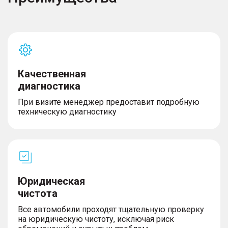
Освещение
– Светодиодные фары
– Огни дневного хода
Качественная
диагностика
Комплектность
При визите менеджер предоставит подробную
– Докатка
техническую диагностику
Юридическая
чистота
Все автомобили проходят тщательную проверку
на юридическую чистоту, исключая риск