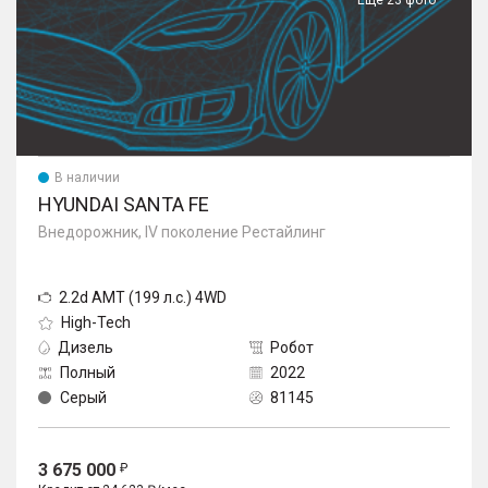
Еще 23 фото
В наличии
HYUNDAI SANTA FE
Внедорожник, IV поколение Рестайлинг
2.2d AMT (199 л.с.) 4WD
High-Tech
Дизель
Робот
Полный
2022
Серый
81145
3 675 000