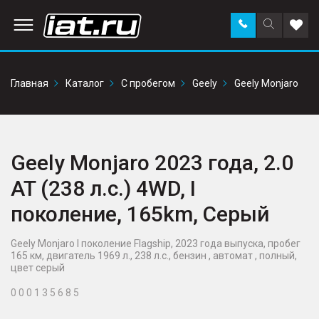
Заказать
Поиск
Доба
звонок
по
в
сайту
избр
Главная
Каталог
С пробегом
Geely
Geely Monjaro
Geely Monjaro 2023 года, 2.0
AT (238 л.с.) 4WD, I
поколение, 165km, Серый
Geely Monjaro I поколение Flagship, 2023 года выпуска, пробег
165 км, двигатель 1969 л., 238 л.с., бензин , автомат , полный,
цвет серый
0 0 0 1 3 5 6 8 5