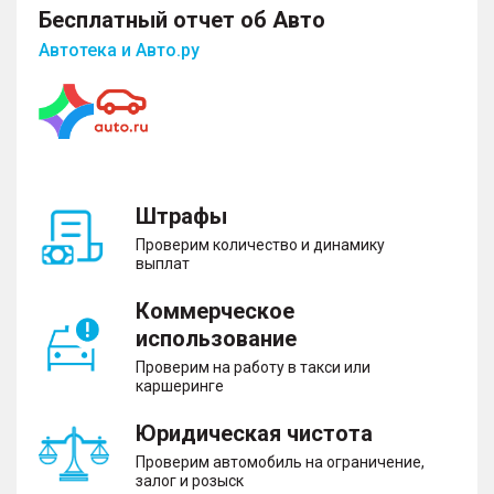
– Блокировка замков задних дверей
Бесплатный отчет об Авто
– Система крепления детских автокресел
Автотека и Авто.ру
Противоугонная система
– Дистанционный запуск двигателя
– Иммобилайзер
– Центральный замок
Штрафы
Проверим количество и динамику
выплат
Помощь при вождении
Коммерческое
использование
– Бортовой компьютер
– Адаптивный круиз-контроль
Проверим на работу в такси или
– Парктроник передний и задний
каршеринге
– Камера 360°
– Система автоматической парковки
Юридическая чистота
– Система помощи при старте в гору
Проверим автомобиль на ограничение,
– Система контроля за полосой движения
залог и розыск
– Система распознавания дорожных знаков