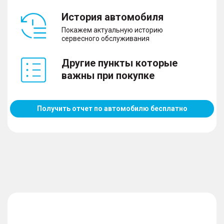
– Система управления дальним светом
История автомобиля
– Датчик света
– Датчик дождя
Покажем актуальную историю
– Система помощи при спуске с горы
сервесного обслуживания
Другие пункты которые
важны при покупке
Комфорт
– Усилитель руля
– Запуск двигателя с кнопки
Получить отчет по автомобилю бесплатно
– Система “старт-стоп”
– Система доступа без ключа
– Регулировка руля
– Электрорегулировка сиденья водителя с
памятью положения
– Электрорегулировка сиденья пассажира
– Электростеклоподъемники передние и задние
– Электропривод зеркал
– Электропривод крышки багажника