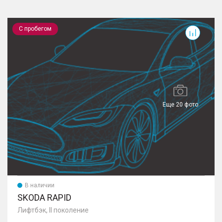
Rapid
S
С пробегом
Еще 20 фото
В наличии
SKODA RAPID
Лифтбэк, II поколение