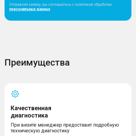
Отправляя заявку, вы соглашатесь с политикой обработки
персональных данных
Освещение
– Светодиодные фары
– Противотуманные фары
– Огни дневного хода
Преимущества
Комплектность
– 2 комплекта ключей
Качественная
диагностика
При визите менеджер предоставит подробную
техническую диагностику