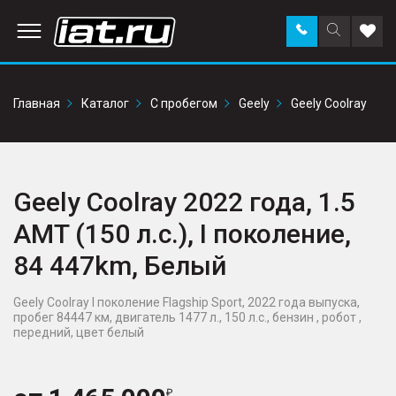
Заказать
Поиск
Доба
звонок
по
в
сайту
избр
Главная
Каталог
С пробегом
Geely
Geely Coolray
Geely Coolray 2022 года, 1.5
AMT (150 л.с.), I поколение,
84 447km, Белый
Geely Coolray I поколение Flagship Sport, 2022 года выпуска,
пробег 84447 км, двигатель 1477 л., 150 л.с., бензин , робот ,
передний, цвет белый