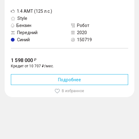
1.4 AMT (125 л.с.)
Style
Бензин
Робот
Передний
2020
Синий
150719
1 598 000
Кредит от 10 707 ₽/мес.
Подробнее
В избранное
1
/
10