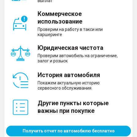
выплат
Помощь при вождении
– Бортовой компьютер
Коммерческое
– Круиз-контроль
использование
– Парктроник передний и задний
– Камера 360°
Проверим на работу в такси или
– Система помощи при старте в гору
каршеринге
– Датчик света
– Система помощи при спуске с горы
Юридическая чистота
Проверим автомобиль на ограничение,
залог и розыск
Комфорт
История автомобиля
Покажем актуальную историю
– Активный усилитель руля
сервесного обслуживания
– Запуск двигателя с кнопки
– Система доступа без ключа
– Регулировка руля
Другие пункты которые
– Электрорегулировка сиденья водителя
важны при покупке
– Регулировка сиденья пассажира в двух
плоскостях
– Электростеклоподъемники передние и задние
– Электропривод зеркал
Получить отчет по автомобилю бесплатно
– Декоративное освещение салона