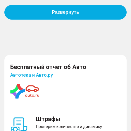
Пассивная безопасность
– Подушки безопасности водителя
– Подушки безопасности пассажира
– Боковые передние подушки безопасности
– Оконные шторки безопасности
– Блокировка замков задних дверей
– Система крепления детских автокресел
Бесплатный отчет об Авто
Автотека и Авто.ру
Противоугонная система
– Сигнализация
– Иммобилайзер
– Центральный замок
Штрафы
Проверим количество и динамику