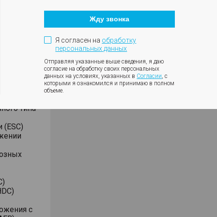
Кнопка
кой
закрытия
Жду звонка
модального
и
окна
Я согласен на
обработку
ида
персональных данных
SLIF+TSR)
Отправляя указанные выше сведения, я даю
согласие на обработку своих персональных
данных на условиях, указанных в
Согласии
, с
которыми я ознакомился и принимаю в полном
теля и
объеме.
ного типа
 (ESC)
ожении
мозных
C)
HDC)
ожения с