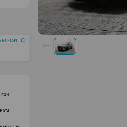
 на карте
 при
вета
вые огни