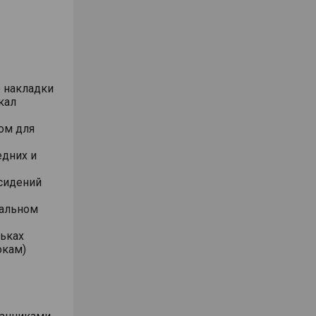
е накладки
кал
ом для
едних и
 сидений
ральном
ьках
окам)