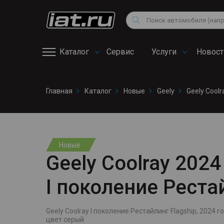
Мотоциклы
Vo
Снегоходы
Поиск
Au
Квадроциклы
Ci
Каталог
Сервис
Услуги
Новост
Онлайн запись на
Главная
Каталог
Новые
Geely
Geely Coolr
сервис
Новые
Geely Coolray 2024 
I поколение Реста
Geely Coolray I поколение Рестайлинг Flagship, 2024 го
цвет серый