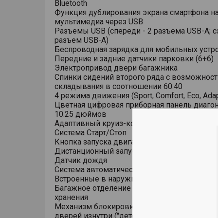
Bluetooth
Функция дублирования экрана смартфона н
мультимедиа через USB
Разъемы USB (спереди - 2 разъема USB-A; сз
разъем USB-A)
Беспроводная зарядка для мобильных устр
Передние и задние датчики парковки (6+6)
Электропривод двери багажника
Спинки сидений второго ряда с возможнос
складывания в соотношении 60:40
4 режима движения (Sport, Comfort, Eco, Adap
Цветная цифровая приборная панель диаго
10.25 дюймов
Адаптивный круиз-контроль (ACC)
Система Старт/Стоп
Кнопка запуска двигателя
Дистанционный запуск двигателя кнопкой 
Датчик дождя
Система автоматической парковки (APA)
Встроенные в наружные зеркала указатели
Багажное отделение с подсветкой, отсеком
хранения
Механизм блокировки открывания задних 
дверей изнутри ("детский замок")