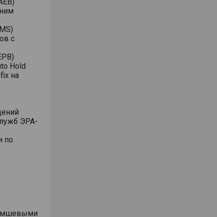
AEB)
ьним
PMS)
ов с
EPB)
to Hold
ix на
дений
служб ЭРА-
и по
 замшевыми