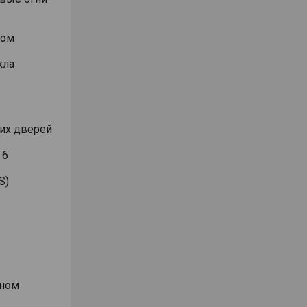
вом
кла
их дверей
 6
S)
аном