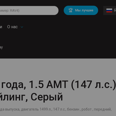
lkswagen
Mitsubishi
BMW
🏆
Мы лучшие
di
Chevrolet
Volvo
troen
Mini
и
О нас
ay
года, 1.5 AMT (147 л.с.)
йлинг, Серый
да выпуска, двигатель 1499 л., 147 л.с., бензин , робот , передний,