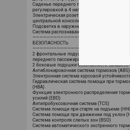
Сиденье переднего пассажира с механичес
регулировкой в 4 направлениях
Электрическая розетка 12V в передней част
центральной консоли
Подсветка в наружных зеркалах заднего в
Система распознавания дорожных знаков (
———————————————————————————
БЕЗОПАСНОСТЬ
———————————————————————————
2 фронтальные подушки безопасности води
переднего пассажира
2 боковые подушки безопасности занавесоч
Антиблокировочная система тормозов (ABS)
Электронная система курсовой устойчивости
Гидравлическая система помощи при торм
(HBA)
Функция электронного распределения тор
усилий (EBD)
Антипробуксовочная система (TCS)
Система помощи при старте на подъеме (HH
Система помощи при движении под уклон (
Система контроля слепых зон (BSD)
Система автоматического экстренного торм