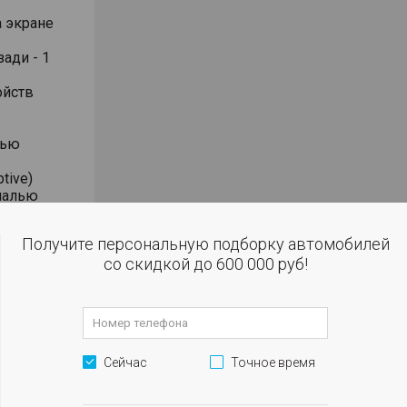
а экране
ади - 1
ойств
тью
tive)
налью
Получите персональную подборку автомобилей
со скидкой до 600 000 руб!
на ключе
 поворота
 для
Сейчас
Точное время
боковых