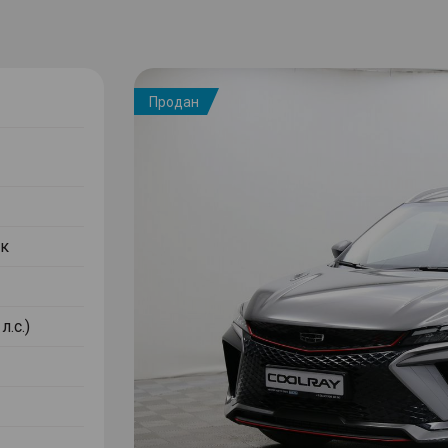
Продан
к
л.с.)