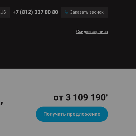
Ford
Land Rover
+7 (812) 337 80 80
RUS
Заказать звонок
Mercedes Benz
Cadillac
ENG
Скидки сервиса
CN
,
от
3 109 190
Получить предложение