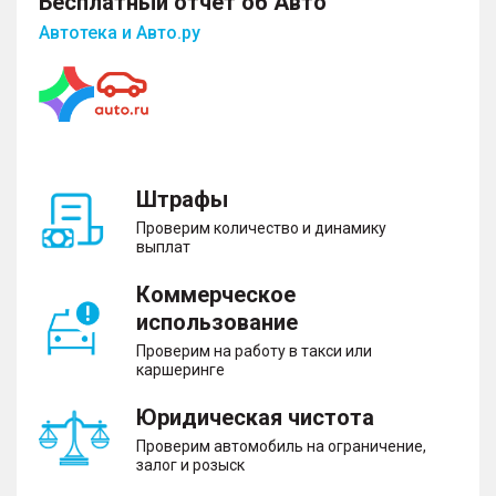
Бесплатный отчет об Авто
– Сигнализация
– Иммобилайзер
Автотека и Авто.ру
– Центральный замок
Помощь при вождении
– Бортовой компьютер
Штрафы
– Круиз-контроль
– Парктроник передний и задний
Проверим количество и динамику
– Камера заднего вида
выплат
– Система помощи при старте в гору
– Датчик света
Коммерческое
– Датчик дождя
использование
Проверим на работу в такси или
каршеринге
Комфорт
Юридическая чистота
– Усилитель руля
Проверим автомобиль на ограничение,
– Запуск двигателя с кнопки
залог и розыск
– Система доступа без ключа