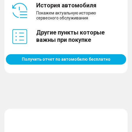
– Регулировка руля
История автомобиля
– Электрорегулировка сиденья пассажира
Покажем актуальную историю
– Электростеклоподъемники передние и задние
сервесного обслуживания
– Электропривод зеркал
Другие пункты которые
важны при покупке
Управление климатом и обогрев
– Климат-контроль 1-зонный
Получить отчет по автомобилю бесплатно
– Подогрев сидений водителя и пассажира
– Обогрев зеркал
– Обогрев зоны стеклоочистителей
Мультимедиа и навигация
– Навигационная система
– USB
– Bluetooth
– AUX
– Мультифункциональное рулевое колесо