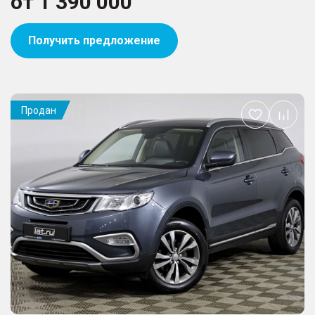
от
1 390 000
Получить предложение
Продан
Добавить
в
избранное