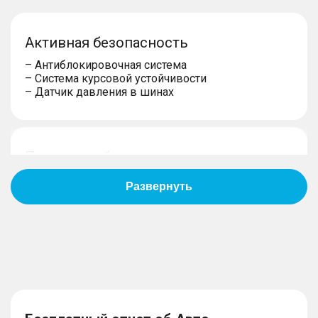
Активная безопасность
– Антиблокировочная система
– Система курсовой устойчивости
– Датчик давления в шинах
Пассивная безопасность
– Подушки безопасности водителя
– Подушки безопасности пассажира
– Боковые передние подушки безопасности
– Блокировка замков задних дверей
– Система крепления детских автокресел
Противоугонная система