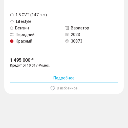
1.5 CVT (147 л.с.)
Lifestyle
Бензин
Вариатор
Передний
2023
Красный
30873
1 495 000
Кредит от 10 017 ₽/мес.
Подробнее
В избранное
1
/
10