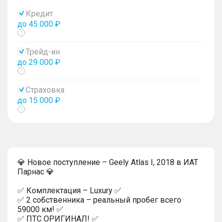
Кредит
до 45 000 ₽
Показать
тултип
Трейд-ин
до 29 000 ₽
Показать
тултип
Страховка
до 15 000 ₽
Показать
тултип
💎 Новое поступление – Geely Atlas I, 2018 в ИАТ
Парнас 💎
✅ Комплектация – Luxury ✅
✅ 2 собственника – реальный пробег всего
59000 км! ✅
✅ ПТС ОРИГИНАЛ! ✅