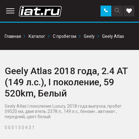
Заказать
Поиск
Доба
звонок
по
в
сайту
избр
Главная
Каталог
С пробегом
Geely
Geely Atlas
Geely Atlas 2018 года, 2.4 AT
(149 л.с.), I поколение, 59
520km, Белый
Geely Atlas I поколение Luxury, 2018 года выпуска, пробег
59520 км, двигатель 2378 л., 149 л.с., бензин , автомат ,
передний, цвет белый
0 0 0 1 5 0 4 3 1