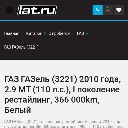
Заказать
Поиск
Доба
звонок
по
в
сайту
избр
Главная
Каталог
С пробегом
ГАЗ
ГАЗ ГАЗель (3221)
ГАЗ ГАЗель (3221) 2010 года,
2.9 MT (110 л.с.), I поколение
рестайлинг, 366 000km,
Белый
ГАЗ ГАЗель (3221) I поколение рестайлинг Базовая, 2010 года
выпуска, пробег 366000 км, двигатель 2900 л., 110 л.с., бензин ,