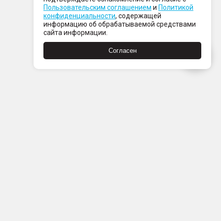
Пользовательским соглашением
и
Политикой
конфиденциальности
, содержащей
информацию об обрабатываемой средствами
сайта информации.
Согласен
Пн-Пт с 08:00 до 21:00
Сб-Вс с 09:00 до 21:00
+7 (812) 337 80 80
Заказать звонок
Скачать
Скачать
в
в