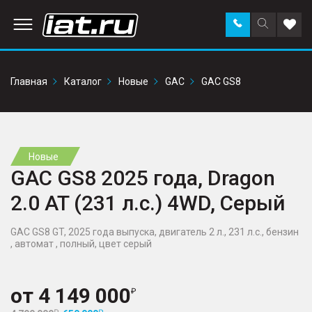
Заказать
Поиск
Доба
звонок
по
в
сайту
избр
Главная
Каталог
Новые
GAC
GAC GS8
Новые
GAC GS8 2025 года, Dragon
2.0 AT (231 л.с.) 4WD, Серый
GAC GS8 GT, 2025 года выпуска, двигатель 2 л., 231 л.с., бензин
, автомат , полный, цвет серый
от
4 149 000