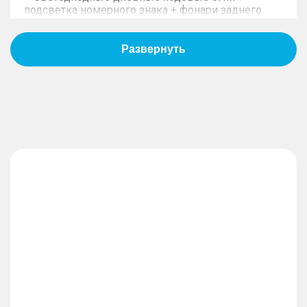
подсветка номерного знака + фонари заднего
хода + задние противотуманные фонари
– Светодиодные фары (регулировка высоты +
сигнализация о включенных фарах + функция
«Проводи меня домой»)
– Боковые зеркала с функцией складывания и
подогревом
– Солнцезащитная шторка люка с
электроприводом
– Заднее стекло с подогревом
– Электропривод двери багажника
– Ассистент управления дальним светом фар
(HMA)
ИНТЕРЬЕР
– Трехзонная система климат-контроля
– Воздуховоды второго и третьего рядов
сидений
– Ионизатор воздуха
– Атмосферная смарт-подсветка салона