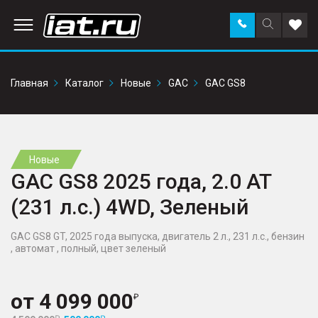
Заказать
Поиск
Доба
звонок
по
в
сайту
избр
Главная
Каталог
Новые
GAC
GAC GS8
Новые
GAC GS8 2025 года, 2.0 AT
(231 л.с.) 4WD, Зеленый
GAC GS8 GT, 2025 года выпуска, двигатель 2 л., 231 л.с., бензин
, автомат , полный, цвет зеленый
от
4 099 000