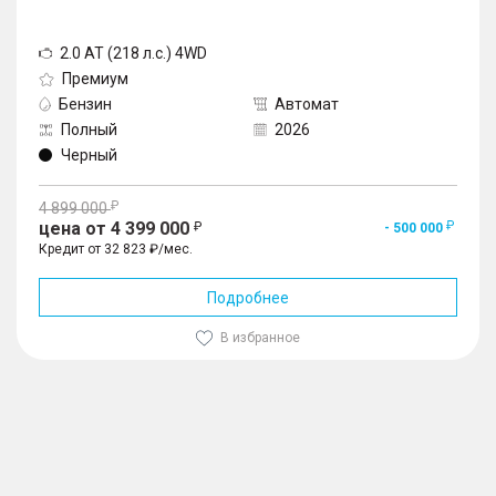
2.0 AT (218 л.с.) 4WD
Премиум
Бензин
Автомат
Полный
2026
Черный
4 899 000
цена от 4 399 000
- 500 000
Кредит от 32 823 ₽/мес.
Подробнее
В избранное
1
/
10