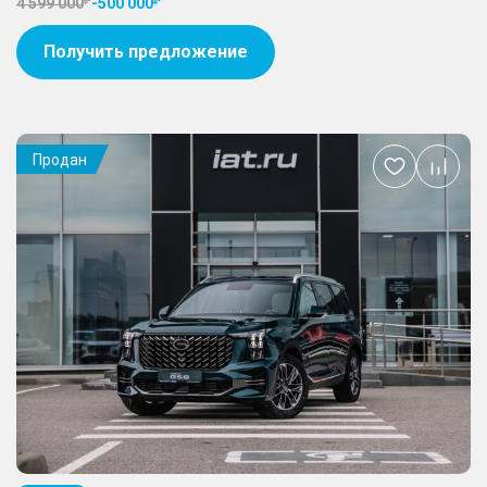
4 599 000
-
500 000
Получить предложение
Продан
Добавить
в
избранное