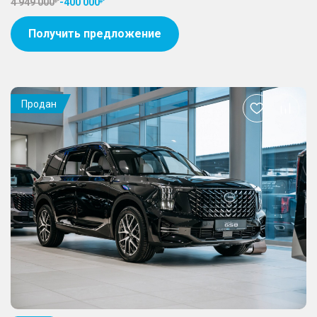
4 949 000
-
400 000
Получить предложение
Продан
Добавить
в
избранное