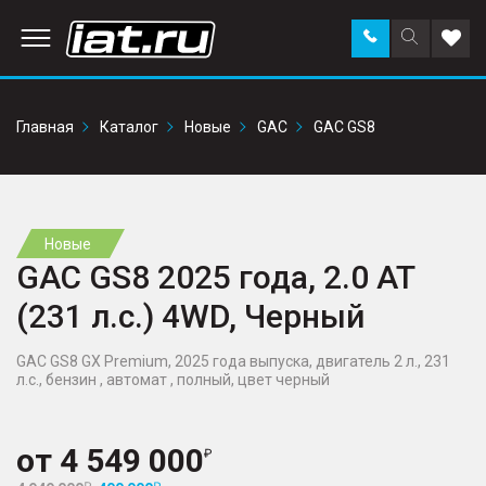
Заказать
Поиск
Доба
звонок
по
в
сайту
избр
Главная
Каталог
Новые
GAC
GAC GS8
Новые
GAC GS8 2025 года, 2.0 AT
(231 л.с.) 4WD, Черный
GAC GS8 GX Premium, 2025 года выпуска, двигатель 2 л., 231
л.с., бензин , автомат , полный, цвет черный
от
4 549 000