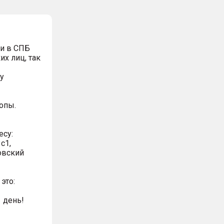
и в СПБ
х лиц, так
у
опы.
есу:
с1,
овский
это:
 день!