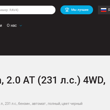
lkswagen
Mitsubishi
BMW
🏆
Мы лучшие
di
Chevrolet
Mercedes Benz
troen
Mini
и
О нас
 2.0 AT (231 л.с.) 4WD,
., 231 л.с., бензин , автомат , полный, цвет черный