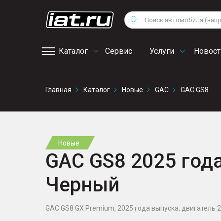
Мотоциклы
Vo
Снегоходы
Поиск
Au
Квадроциклы
Ci
Каталог
Сервис
Услуги
Новост
Онлайн запись на
Главная
Каталог
Новые
GAC
GAC GS8
сервис
Новые
GAC GS8 2025 года,
Черный
GAC GS8 GX Premium, 2025 года выпуска, двигатель 2 л