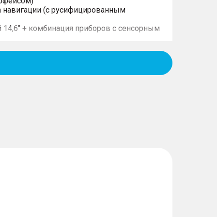
рфейсом)
а навигации (с русифицированным
 14,6" + комбинация приборов с сенсорным
с динамиками
по Bluetooth®
 передней части салона и в багажном
 зарядки мобильного телефона
 ПРИ ВОЖДЕНИИ
уиз-контроля (ACC) + система адаптивного
ектуальным ограничением скорости (ISL-
 знаков ограничения скорости (TSR)
щи при торможении (AEB) + система
е фронтального столкновения (FCW)
ия о выезде из полосы движения (LDW) +
осе движения (LKA)