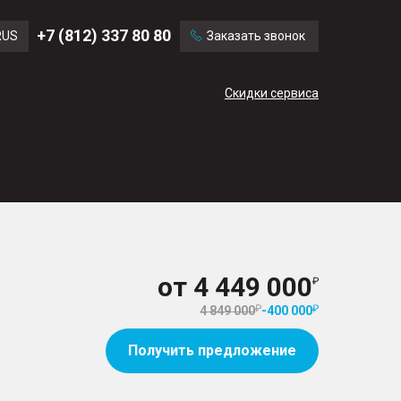
Ford
Land Rover
+7 (812) 337 80 80
RUS
Заказать звонок
Volvo
Cadillac
ENG
Скидки сервиса
CN
от
4 449 000
4 849 000
-
400 000
Получить предложение