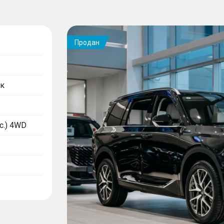
Продан
к
.с.) 4WD