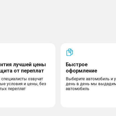
тическим затемнением
огревом
его пассажира
 и третьего рядов
ом + заднее стекло с
антия лучшей цены
Быстрое
ия
олнцезащитной шторкой с
ащита от переплат
оформление
 специалисты озвучат
Выберите автомобиль и 
иводом и индукционным
ые условия и цены, без
день в день мы выдади
тых переплат
автомобиль
ат-контроля
ов сидений
денья водителя в 6
и положения сиденья