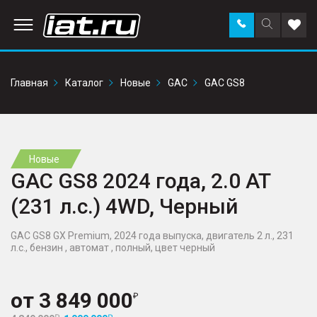
Заказать
Поиск
Доба
звонок
по
в
сайту
избр
Главная
Каталог
Новые
GAC
GAC GS8
Новые
GAC GS8 2024 года, 2.0 AT
(231 л.с.) 4WD, Черный
GAC GS8 GX Premium, 2024 года выпуска, двигатель 2 л., 231
л.с., бензин , автомат , полный, цвет черный
от
3 849 000