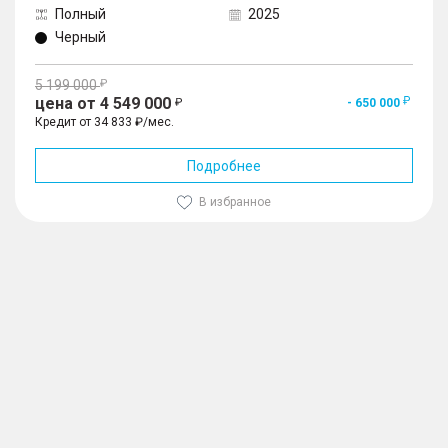
Полный
2025
Черный
5 199 000
цена от 4 549 000
- 650 000
Кредит от 34 833 ₽/мес.
Подробнее
В избранное
1
/
10