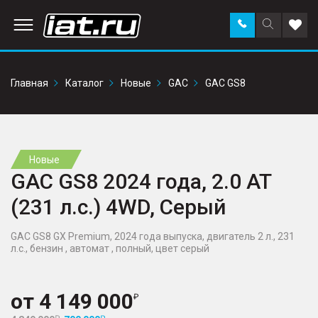
Заказать
Поиск
Доба
звонок
по
в
сайту
избр
Главная
Каталог
Новые
GAC
GAC GS8
Новые
GAC GS8 2024 года, 2.0 AT
(231 л.с.) 4WD, Серый
GAC GS8 GX Premium, 2024 года выпуска, двигатель 2 л., 231
л.с., бензин , автомат , полный, цвет серый
от
4 149 000