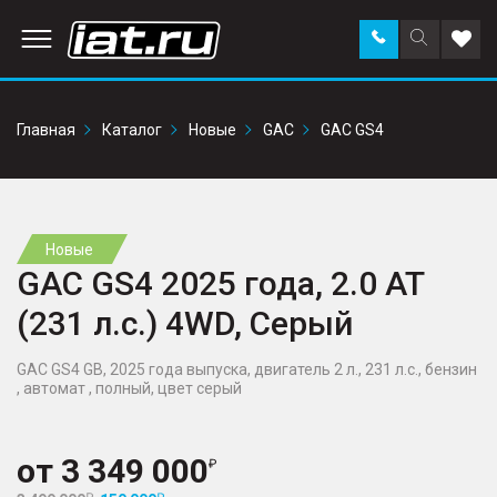
Заказать
Поиск
Доба
звонок
по
в
сайту
избр
Главная
Каталог
Новые
GAC
GAC GS4
Новые
GAC GS4 2025 года, 2.0 AT
(231 л.с.) 4WD, Серый
GAC GS4 GB, 2025 года выпуска, двигатель 2 л., 231 л.с., бензин
, автомат , полный, цвет серый
от
3 349 000