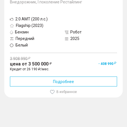
Внедорожник, I поколение Рестайлинг
2.0 AMT (200 л.с.)
Flagship (2023)
Бензин
Робот
Передний
2025
Белый
3 908 990
цена от 3 500 000
- 408 990
Кредит от 26 190 ₽/мес.
Подробнее
В избранное
1
/
10