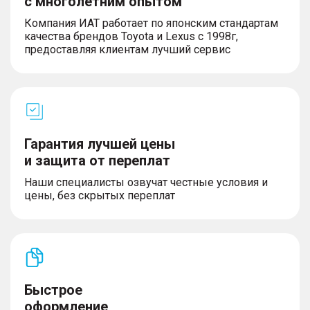
с многолетним опытом
– Система камер 360°
– Задние датчики парковки
Компания ИАТ работает по японским стандартам
– Активная система помощи при торможении
качества брендов Toyota и Lexus с 1998г,
(AEB) с системой защиты пешеходов и
предоставляя клиентам лучший сервис
велосипедистов (AEB-VRU)
ЭКСТЕРЬЕР
Гарантия лучшей цены
– Шины 235/60 R18
– Боковые зеркала с электрорегулировкой и
и защита от переплат
подогревом
Наши специалисты озвучат честные условия и
– Временное запасное колесо
цены, без скрытых переплат
– Светодиодные фары (регулировка высоты +
сигнализация о включенных фарах + функция
«Проводи меня домой»)
– Светодиодные дневные ходовые огни
– Задний противотуманный фонарь
– Лобовое стекло с подогревом
– Заднее стекло с подогревом
Быстрое
– Интегрированные ручки дверей
– Ассистент управления дальним светом фар
оформление