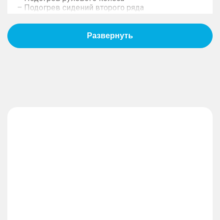
– Подогрев сидений второго ряда
– Вентиляция передних сидений
– Центральный подголовник второго ряда
– Передние солнцезащитные козырьки (с
зеркалом)
– Воздуховоды второго ряда сидений
– Мультируль
– Подогрев передних сидений
– Электропривод регулировки сиденья водителя
в 6 направлениях
– Ручная регулировка сиденья переднего
пассажира в 4 направлениях
– Плафон освещения второго ряда
– Рулевое колесо с отделкой из экокожи
– Обивка сидений из экокожи
ЭРА-ГЛОНАСС
– Система автоматической блокировки дверей в
зависимости от скорости автомобиля
– 2 боковые подушки безопасности второго ряда