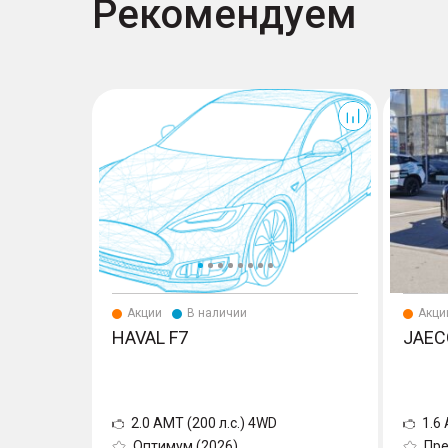
Рекомендуем
F7
Акции
В наличии
Акци
HAVAL F7
JAEC
2.0 AMT (200 л.с.) 4WD
1.6 
Оптимум (2026)
Пр