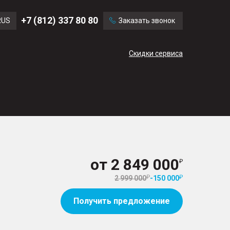
Ford
Land Rover
+7 (812) 337 80 80
RUS
Заказать звонок
Volvo
Cadillac
ENG
Скидки сервиса
CN
от
2 849 000
2 999 000
-
150 000
Получить предложение