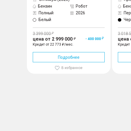
Бензин
Робот
Бен
Полный
2026
Пер
Белый
Че
3 399 000
3 018 
цена от 2 999 000
цена 
- 400 000
Кредит от 22 773 ₽/мес.
Кредит 
Подробнее
В избранное
GAC GS4 1.5 AMT (170