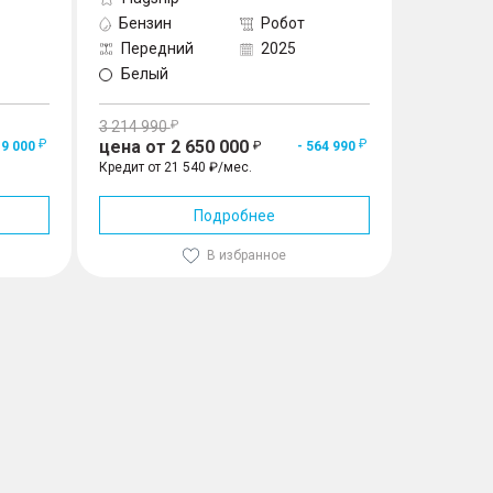
Бензин
Робот
Бензин
Передний
2025
Перед
Белый
Белый
3 214 990
3 214 990
цена от 2 650 000
цена от 
19 000
- 564 990
Кредит от 21 540 ₽/мес.
Кредит от 2
Подробнее
В избранное
Купить
Заказать звонок