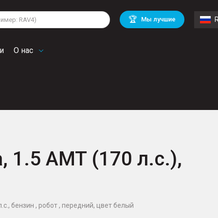
lkswagen
Mitsubishi
BMW
🏆
Мы лучшие
di
Chevrolet
Mercedes Benz
troen
Mini
и
О нас
 1.5 AMT (170 л.с.),
.с., бензин , робот , передний, цвет белый