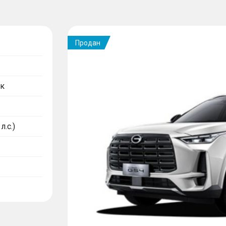
Продан
к
л.с.)