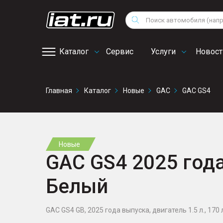
Мотоциклы
Vo
Снегоходы
Поиск
Au
Квадроциклы
Ci
Каталог
Сервис
Услуги
Новост
Онлайн запись на
Главная
Каталог
Новые
GAC
GAC GS4
сервис
Новые
GAC GS4 2025 года,
Белый
GAC GS4 GB, 2025 года выпуска, двигатель 1.5 л., 170 л