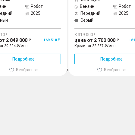
зин
Робот
Бензин
Робот
едний
2025
Передний
2025
рный
Серый
510
3 319 000
от 2 849 000
цена от 2 700 000
- 169 510
- 6
от 20 224 ₽/мес.
Кредит от 22 237 ₽/мес.
Подробнее
Подробнее
В избранное
1
/
3
В избранное
 л.с.), Белый
2 849 000