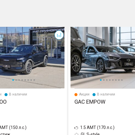
Empow
и
В наличии
Акции
В наличии
OO
GAC EMPOW
AMT (150 л.с.)
1.5 AMT (170 л.с.)
естиж
GL S-style