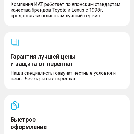
– Система помощи при движении в пробках (TJA)
Компания ИАТ работает по японским стандартам
+ интегрированная система круиз-контроля (ICA)
качества брендов Toyota и Lexus с 1998г,
– Система адаптивного круиз-контроля (ACC)
предоставляя клиентам лучший сервис
– Система предупреждения об угрозе
фронтального столкновения (FCW)
– Система камер 360°
– Задние датчики парковки
– Активная система помощи при торможении
(AEB) с системой защиты пешеходов и
велосипедистов (AEB-VRU)
Гарантия лучшей цены
и защита от переплат
Наши специалисты озвучат честные условия и
цены, без скрытых переплат
ЭКСТЕРЬЕР
– Боковые зеркала с электрорегулировкой и
подогревом
– Временное запасное колесо
– Светодиодные фары (регулировка высоты +
сигнализация о включенных фарах + функция
Быстрое
«Проводи меня домой»)
– Светодиодные дневные ходовые огни
оформление
– Задний противотуманный фонарь