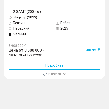
2.0 AMT (200 л.с.)
Flagship (2023)
Бензин
Робот
Передний
2025
Черный
3 908 990
цена от 3 500 000
- 408 990
Кредит от 26 190 ₽/мес.
Подробнее
В избранное
1
/
10