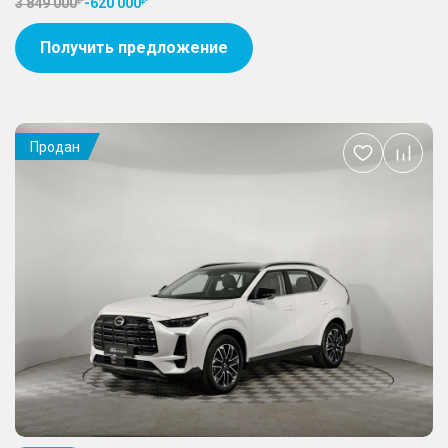
3 849 000
-
620 000
Получить предложение
Продан
Добавить
в
избранное