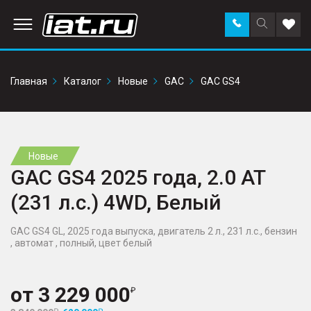
Заказать
Поиск
Доба
звонок
по
в
сайту
избр
Главная
Каталог
Новые
GAC
GAC GS4
Новые
GAC GS4 2025 года, 2.0 AT
(231 л.с.) 4WD, Белый
GAC GS4 GL, 2025 года выпуска, двигатель 2 л., 231 л.с., бензин
, автомат , полный, цвет белый
от
3 229 000