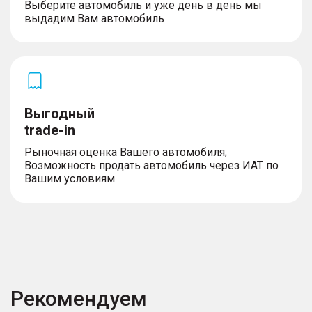
– Лобовое стекло с подогревом
Выберите автомобиль и уже день в день мы
– Солнцезащитная шторка люка с
выдадим Вам автомобиль
электроприводом
– Заднее стекло с подогревом
– Электропривод двери багажника
– Интегрированные ручки дверей
– Ассистент управления дальним светом фар
(IHBC)
– Шины 235/55 R19
Выгодный
– Боковые зеркала с функцией складывания
trade-in
Рыночная оценка Вашего автомобиля;
Возможность продать автомобиль через ИАТ по
Вашим условиям
Рекомендуем