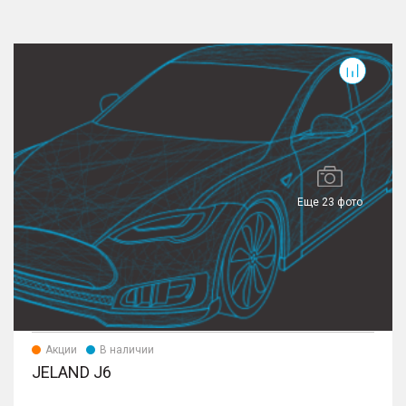
J6
J
Еще 23 фото
Акции
В наличии
JELAND J6