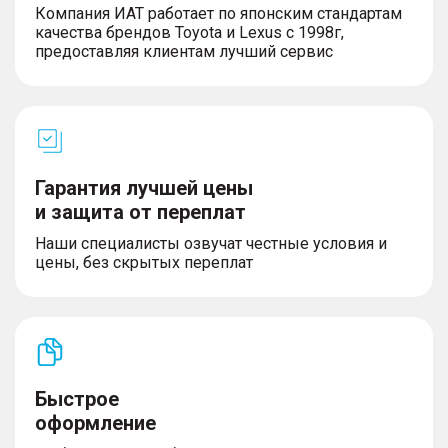
Компания ИАТ работает по японским стандартам
качества брендов Toyota и Lexus с 1998г,
предоставляя клиентам лучший сервис
МУЛЬТИМЕДИА И ТЕХНОЛОГИИ
– Многофункциональный сенсорный экран 10,25
дюйма
– Цифровая приборная панель 7 дюймов
– Русифицированная мультимедиа
Гарантия лучшей цены
– 6 динамиков
– Carplay
и защита от переплат
– Проекция экрана телефона Android
Наши специалисты озвучат честные условия и
– Система громкой связи Hands free
цены, без скрытых переплат
– Бесключевой доступ
– USB разъем первого ряда
– Type-C разъем первого ряда
– USB разъем второго ряда
– Беспроводная зарядка мобильного телефона с
охлаждением
Быстрое
оформление