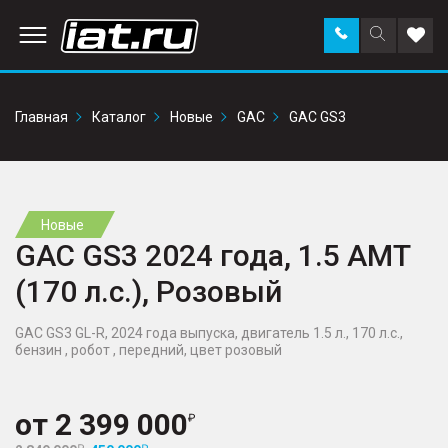
Заказать
Поиск
Доба
звонок
по
в
сайту
избр
Главная
Каталог
Новые
GAC
GAC GS3
Новые
GAC GS3 2024 года, 1.5 AMT
(170 л.с.), Розовый
GAC GS3 GL-R, 2024 года выпуска, двигатель 1.5 л., 170 л.с.,
бензин , робот , передний, цвет розовый
от
2 399 000