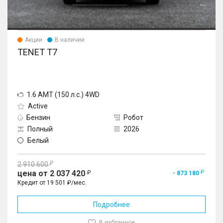
Акции
В наличии
TENET T7
1.6 AMT (150 л.с.) 4WD
Active
Бензин
Робот
Полный
2026
Белый
2 910 600
цена от 2 037 420
- 873 180
Кредит от 19 501 ₽/мес.
Подробнее
В избранное
1
/
10