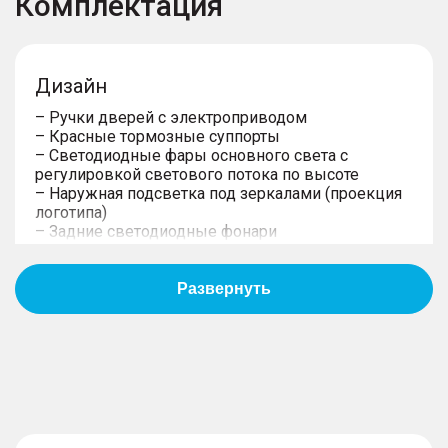
Комплектация
Дизайн
– Ручки дверей с электроприводом
– Красные тормозные суппорты
– Светодиодные фары основного света c
регулировкой светового потока по высоте
– Наружная подсветка под зеркалами (проекция
логотипа)
– Задние светодиодные фонари
– Электропривод складывания зеркал и память
настроек
– 20-дюймовые алюминиевые литые диски
– Передние дневные светодиодные ходовые
огни
– Боковые зеркала с электрической
регулировкой, обогревом, повторителями
поворотов
– Панорамная крыша с люком