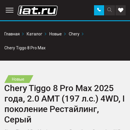
Заказать
Поиск
Доба
звонок
по
в
сайту
избр
Главная
Каталог
Новые
Chery
Chery Tiggo 8 Pro Max
Новые
Chery Tiggo 8 Pro Max 2025
года, 2.0 AMT (197 л.с.) 4WD, I
поколение Рестайлинг,
Серый