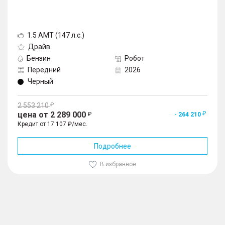
1.5 AMT (147 л.с.)
Драйв
Бензин
Робот
Передний
2026
Черный
2 553 210
цена от 2 289 000
- 264 210
Кредит от 17 107 ₽/мес.
Подробнее
В избранное
1
/
10