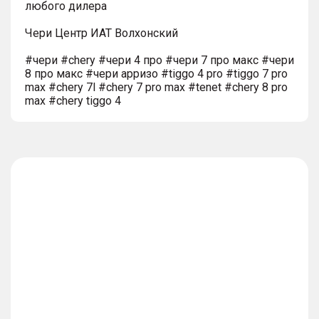
любого дилера
Чери Центр ИАТ Волхонский
#чери #chery #чери 4 про #чери 7 про макс #чери
8 про макс #чери арризо #tiggo 4 pro #tiggo 7 pro
max #chery 7l #chery 7 pro max #tenet #chery 8 pro
max #chery tiggo 4