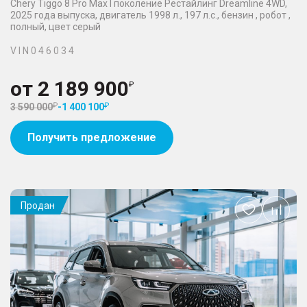
Chery Tiggo 8 Pro Max I поколение Рестайлинг Dreamline 4WD,
2025 года выпуска, двигатель 1998 л., 197 л.с., бензин , робот ,
полный, цвет серый
V I N 0 4 6 0 3 4
от
2 189 900
3 590 000
-
1 400 100
Получить предложение
Продан
Добавить
в
избранное