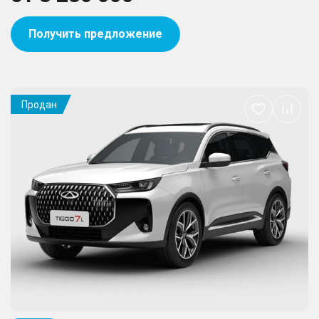
Получить предложение
Продан
Добавить
в
избранное