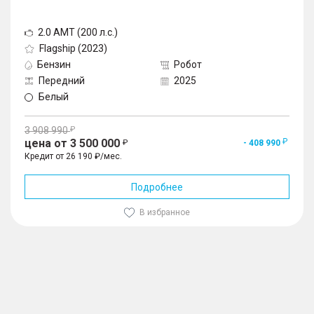
– Электропривод двери багажника (открытие
багажника без помощи рук)
2.0 AMT (200 л.с.)
Flagship (2023)
Бензин
Робот
Передний
2025
Белый
3 908 990
цена от 3 500 000
- 408 990
Кредит от 26 190 ₽/мес.
Подробнее
В избранное
1
/
10