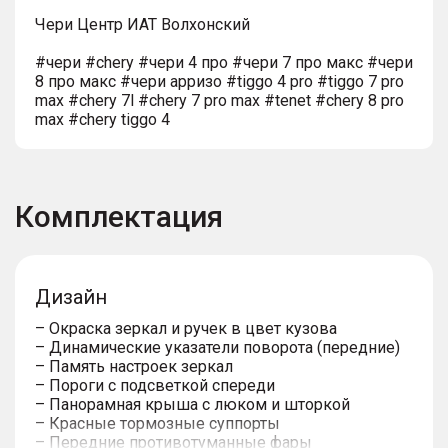
Чери Центр ИАТ Волхонский
#чери #chery #чери 4 про #чери 7 про макс #чери
8 про макс #чери арризо #tiggo 4 pro #tiggo 7 pro
max #chery 7l #chery 7 pro max #tenet #chery 8 pro
max #chery tiggo 4
Комплектация
Дизайн
– Окраска зеркал и ручек в цвет кузова
– Динамические указатели поворота (передние)
– Память настроек зеркал
– Пороги с подсветкой спереди
– Панорамная крыша с люком и шторкой
– Красные тормозные суппорты
– Передние противотуманные фары