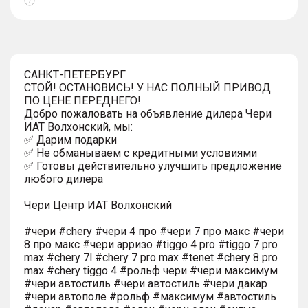
Показать
тултип
САНКТ-ПЕТЕРБУРГ
СТОЙ! ОСТАНОВИСЬ! У НАС ПОЛНЫЙ ПРИВОД
ПО ЦЕНЕ ПЕРЕДНЕГО!
Добро пожаловать на объявление дилера Чери
ИАТ Волхонский, мы:
✅ Дарим подарки
✅ Не обманываем с кредитными условиями
✅ Готовы действительно улучшить предложение
любого дилера
Чери Центр ИАТ Волхонский
#чери #chery #чери 4 про #чери 7 про макс #чери
8 про макс #чери арризо #tiggo 4 pro #tiggo 7 pro
max #chery 7l #chery 7 pro max #tenet #chery 8 pro
max #chery tiggo 4 #рольф чери #чери максимум
#чери автостиль #чери автостиль #чери дакар
#чери автополе #рольф #максимум #автостиль