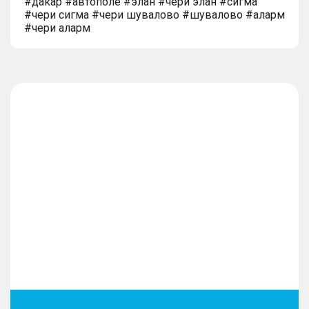
#дакар #автополе #элан #чери элан #сигма
#чери сигма #чери шувалово #шувалово #аларм
#чери аларм