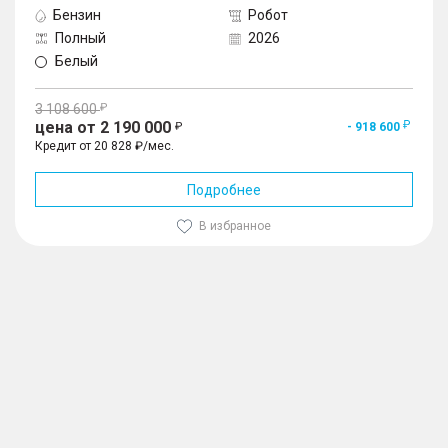
Бензин
Робот
Полный
2026
Белый
3 108 600
цена от 2 190 000
- 918 600
Кредит от 20 828 ₽/мес.
Подробнее
В избранное
1
/
10