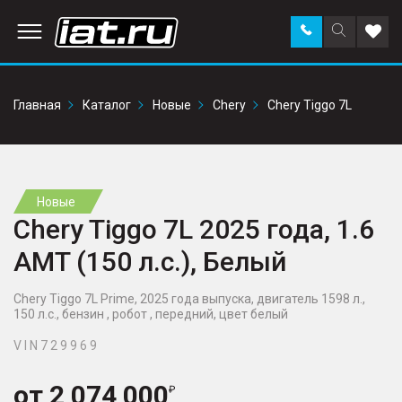
Заказать
Поиск
Доба
звонок
по
в
сайту
избр
Главная
Каталог
Новые
Chery
Chery Tiggo 7L
Новые
Chery Tiggo 7L 2025 года, 1.6
AMT (150 л.с.), Белый
Chery Tiggo 7L Prime, 2025 года выпуска, двигатель 1598 л.,
150 л.с., бензин , робот , передний, цвет белый
V I N 7 2 9 9 6 9
от
2 074 000