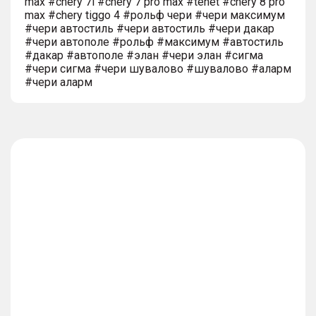
max #chery 7l #chery 7 pro max #tenet #chery 8 pro
max #chery tiggo 4 #рольф чери #чери максимум
#чери автостиль #чери автостиль #чери дакар
#чери автополе #рольф #максимум #автостиль
#дакар #автополе #элан #чери элан #сигма
#чери сигма #чери шувалово #шувалово #аларм
#чери аларм