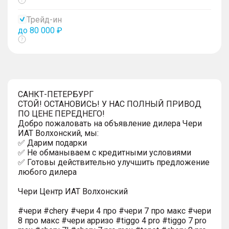
Показать
тултип
Трейд-ин
до 80 000 ₽
Показать
тултип
САНКТ-ПЕТЕРБУРГ
СТОЙ! ОСТАНОВИСЬ! У НАС ПОЛНЫЙ ПРИВОД
ПО ЦЕНЕ ПЕРЕДНЕГО!
Добро пожаловать на объявление дилера Чери
ИАТ Волхонский, мы:
✅ Дарим подарки
✅ Не обманываем с кредитными условиями
✅ Готовы действительно улучшить предложение
любого дилера
Чери Центр ИАТ Волхонский
#чери #chery #чери 4 про #чери 7 про макс #чери
8 про макс #чери арризо #tiggo 4 pro #tiggo 7 pro