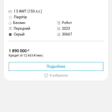
1.5 AMT (150 л.с.)
Flagship
Бензин
Робот
Передний
2023
Серый
30667
1 890 000
Кредит от 12 663 ₽/мес.
Подробнее
В избранное
1
/
10