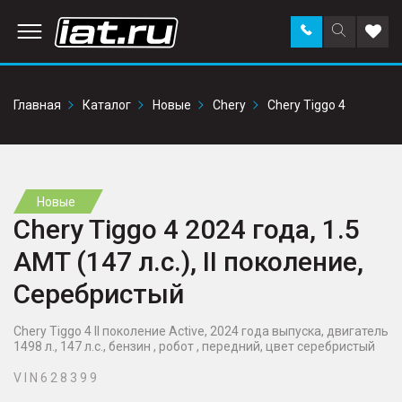
Заказать
Поиск
Доба
звонок
по
в
сайту
избр
Главная
Каталог
Новые
Chery
Chery Tiggo 4
Новые
Chery Tiggo 4 2024 года, 1.5
AMT (147 л.с.), II поколение,
Серебристый
Chery Tiggo 4 II поколение Active, 2024 года выпуска, двигатель
1498 л., 147 л.с., бензин , робот , передний, цвет серебристый
V I N 6 2 8 3 9 9