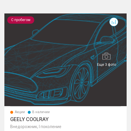
Coolray
L
С пробегом
Еще 3 фото
Акции
В наличии
GEELY COOLRAY
Внедорожник, I поколение