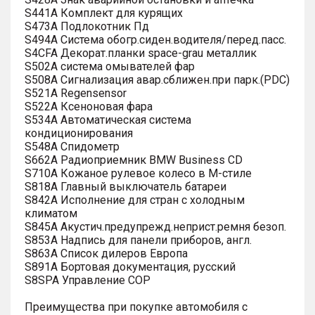
S441A Комплект для курящих
S473A Подлокотник Пд
S494A Система обогр.сиден.водителя/перед.пасс.
S4CFA Декорат.планки space-grau металлик
S502A система омывателей фар
S508A Сигнализация авар.сближен.при парк.(PDC)
S521A Regensensor
S522A Ксеноновая фара
S534A Автоматическая система
кондиционирования
S548A Спидометр
S662A Радиоприемник BMW Business CD
S710A Кожаное рулевое колесо в M-стиле
S818A Главный выключатель батареи
S842A Исполнение для стран с холодным
климатом
S845A Акустич.предупрежд.неприст.ремня безоп.
S853A Надпись для панели приборов, англ.
S863A Список дилеров Европа
S891A Бортовая документация, русский
S8SPA Управление COP
Преимущества при покупке автомобиля с