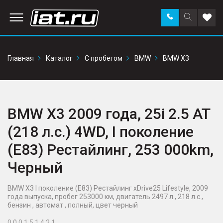
Заказать
Поиск
Доба
звонок
по
в
сайту
избр
Главная
Каталог
С пробегом
BMW
BMW X3
BMW X3 2009 года, 25i 2.5 AT
(218 л.с.) 4WD, I поколение
(E83) Рестайлинг, 253 000km,
Черный
BMW X3 I поколение (E83) Рестайлинг xDrive25 Lifestyle, 2009
года выпуска, пробег 253000 км, двигатель 2497 л., 218 л.с.,
бензин , автомат , полный, цвет черный
0 0 0 1 5 1 4 2 1