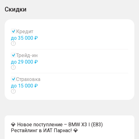
Скидки
Кредит
до 35 000 ₽
Показать
тултип
Трейд-ин
до 29 000 ₽
Показать
тултип
Страховка
до 15 000 ₽
Показать
тултип
💎 Новое поступление – BMW X3 I (E83)
Рестайлинг в ИАТ Парнас! 💎