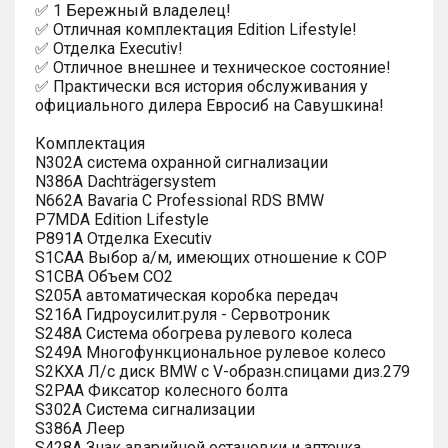
✅ 1 Бережный владелец!
✅ Отличная комплектация Edition Lifestyle!
✅ Отделка Executiv!
✅ Отличное внешнее и техническое состояние!
✅ Практически вся история обслуживания у
официального дилера Евросиб на Савушкина!
Комплектация
N302A система охранной сигнализации
N386A Dachträgersystem
N662A Bavaria C Professional RDS BMW
P7MDA Edition Lifestyle
P891A Отделка Executiv
S1CAA Выбор а/м, имеющих отношение к COP
S1CBA Объем CO2
S205A автоматическая коробка передач
S216A Гидроусилит.руля - Сервотроник
S248A Система обогрева рулевого колеса
S249A Многофункциональное рулевое колесо
S2KXA Л/c диск BMW с V-образн.спицами диз.279
S2PAA Фиксатор колесного болта
S302A Система сигнализации
S386A Леер
S428A Знак аварийной остановки и аптечка