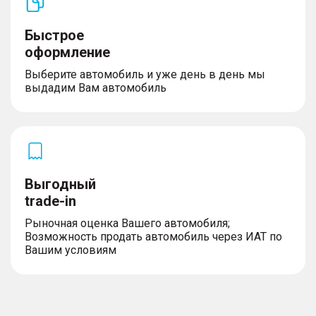
Освещение
– Противотуманные фары
Быстрое
– Адаптивные фары
оформление
– Огни дневного хода
Выберите автомобиль и уже день в день мы
выдадим Вам автомобиль
Комплектность
– Докатка
Выгодный
trade-in
Рыночная оценка Вашего автомобиля;
Возможность продать автомобиль через ИАТ по
Вашим условиям