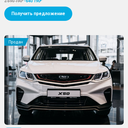
2 590 190
-
640 190
Получить предложение
Продан
Добавить
в
избранное