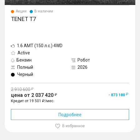
Акции
В наличии
TENET T7
1.6 AMT (150 л.с.) 4WD
Active
Бензин
Робот
Полный
2026
Черный
2 910 600
цена от 2 037 420
- 873 180
Кредит от 19 501 ₽/мес.
Подробнее
В избранное
1
/
10