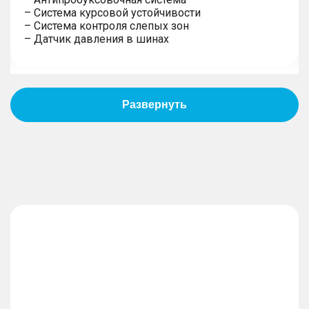
– Система курсовой устойчивости
– Система контроля слепых зон
– Датчик давления в шинах
Пассивная безопасность
– Подушки безопасности водителя
– Подушки безопасности пассажира
– Боковые передние подушки безопасности
– Блокировка замков задних дверей
– Система крепления детских автокресел
Противоугонная система
– Дистанционный запуск двигателя
– Иммобилайзер
– Центральный замок