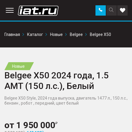
Заказать
Поиск
Доба
звонок
по
в
сайту
избр
Главная
Каталог
Новые
Belgee
Belgee X50
Новые
Belgee X50 2024 года, 1.5
AMT (150 л.с.), Белый
Belgee X50 Style, 2024 года выпуска, двигатель 1477 л., 150 л.с.,
бензин , робот , передний, цвет белый
от
1 950 000