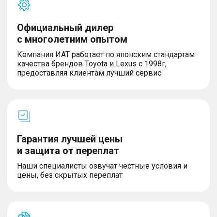
Салон и интерьер
Официальный дилер
с многолетним опытом
– Тканевая обивка салона
– Темный салон
Компания ИАТ работает по японским стандартам
– Кожаный руль
качества брендов Toyota и Lexus с 1998г,
– Люк
предоставляя клиентам лучший сервис
– Панорамная крыша
– Третий задний подголовник
– Передний центральный подлокотник
Гарантия лучшей цены
Экстерьер
и защита от переплат
– Литые легкосплавные диски
– Размер дисков 18″
Наши специалисты озвучат честные условия и
– Рейлинги на крыше
цены, без скрытых переплат