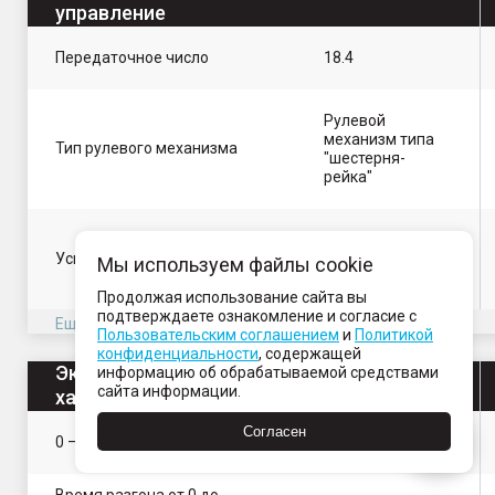
управление
Передаточное число
18.4
Рулевой
механизм типа
Тип рулевого механизма
"шестерня-
рейка"
HPS
Усилитель руля
(гидроусилитель
Мы используем файлы cookie
руля)
Продолжая использование сайта вы
подтверждаете ознакомление и согласие с
Еще 2 параметр
Пользовательским соглашением
и
Политикой
конфиденциальности
, содержащей
Эксплуатационные
информацию об обрабатываемой средствами
сайта информации.
характеристики
Согласен
0 – 400 м, сек
16.6