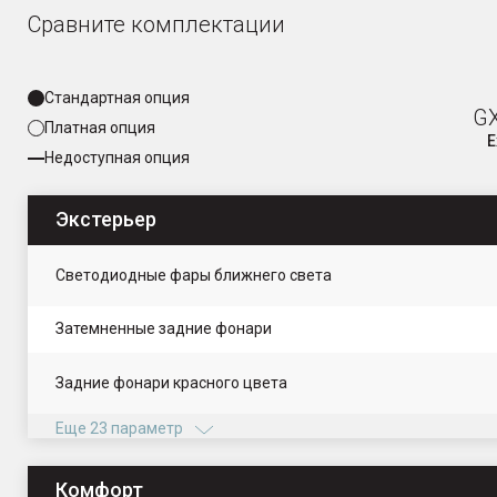
Сравните комплектации
Стандартная опция
GX
Платная опция
E
Недоступная опция
Экстерьер
Светодиодные фары ближнего света
Затемненные задние фонари
Задние фонари красного цвета
Еще 23 параметр
Комфорт