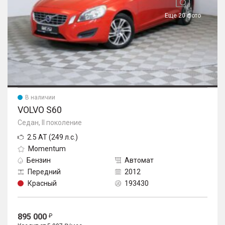
Еще 20 фото
В наличии
VOLVO S60
Седан, II поколение
2.5 AT (249 л.с.)
Momentum
Бензин
Автомат
Передний
2012
Красный
193430
895 000