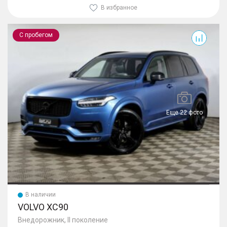
В избранное
XC90
С пробегом
Еще 22 фото
В наличии
VOLVO XC90
Внедорожник, II поколение