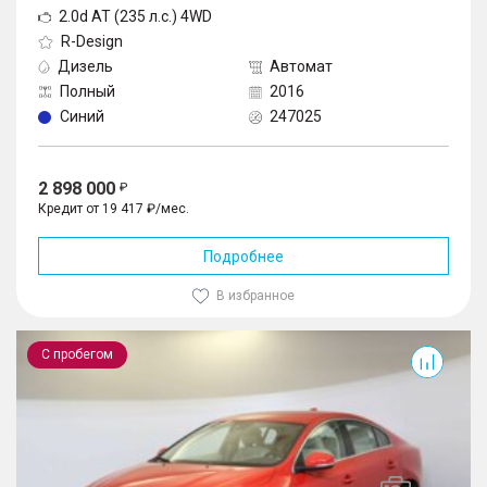
2.0d AT (235 л.с.) 4WD
R-Design
Дизель
Автомат
Полный
2016
Синий
247025
2 898 000
Кредит от 19 417 ₽/мес.
Подробнее
В избранное
S60
С пробегом