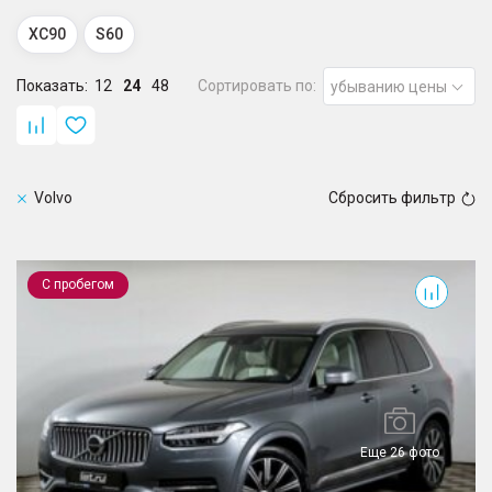
XC90
S60
Показать:
12
24
48
Сортировать по:
убыванию цены
Volvo
Сбросить фильтр
XC90
С пробегом
Еще 26 фото