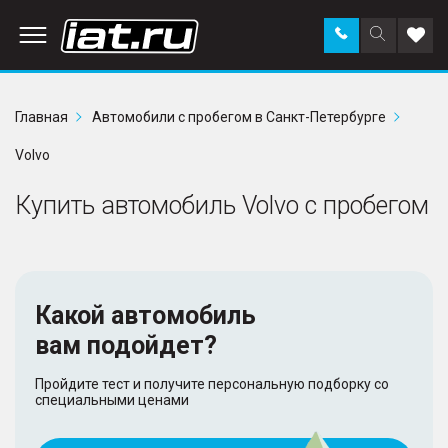
Заказать
Поиск
Доба
звонок
по
в
сайту
избр
Главная
Автомобили с пробегом в Санкт-Петербурге
Volvo
Купить автомобиль Volvo с пробегом
Какой автомобиль
вам подойдет?
Пройдите тест и получите персональную подборку со
специальными ценами