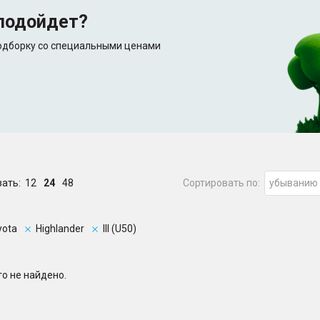
подойдет?
подборку со специальными ценами
зать:
12
24
48
Сортировать по:
убыванию
yota
Highlander
III (U50)
о не найдено.