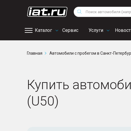
Мотоциклы
Vo
Снегоходы
Поиск
Au
Квадроциклы
Ci
Каталог
Сервис
Услуги
Новост
Онлайн запись на
Главная
Автомобили с пробегом в Санкт-Петербу
сервис
Купить автомобил
(U50)