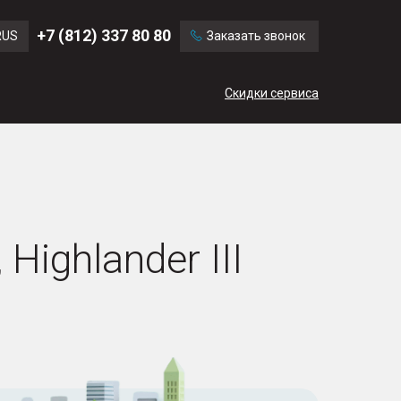
Ford
Land Rover
+7 (812) 337 80 80
RUS
Заказать звонок
Chevrolet
Cadillac
ENG
Скидки сервиса
CN
ighlander III