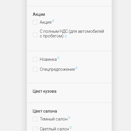
Акции
0
Акция
С полным НДС (для автомобилей
с пробегом)
0
0
Новинка
0
Спецпредложение
Цвет кузова
Цвет салона
0
Темный салон
0
Светлый салон