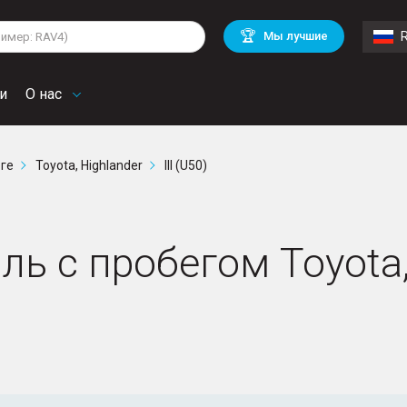
lkswagen
Mitsubishi
BMW
🏆
Мы лучшие
di
Mercedes Benz
Volvo
troen
Mini
и
О нас
рге
Toyota, Highlander
III (U50)
ь с пробегом Toyota, H