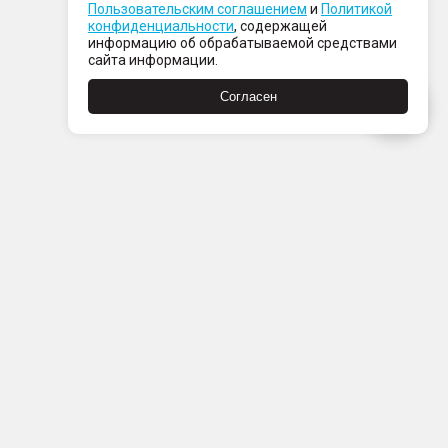
Пользовательским соглашением
и
Политикой
конфиденциальности
, содержащей
информацию об обрабатываемой средствами
сайта информации.
Согласен
Пн-Пт с 08:00 до 21:00
Сб-Вс с 09:00 до 21:00
+7 (812) 337 80 80
Заказать звонок
Скачать
Скачать
в
в