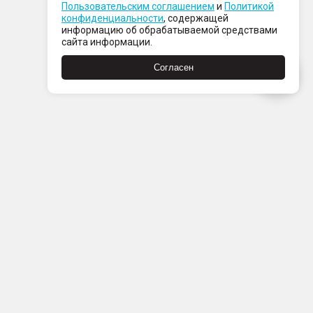
Пользовательским соглашением
и
Политикой
конфиденциальности
, содержащей
информацию об обрабатываемой средствами
сайта информации.
Согласен
Пн-Пт с 08:00 до 21:00
Сб-Вс с 09:00 до 21:00
+7 (812) 337 80 80
Заказать звонок
Скачать
Скачать
в
в