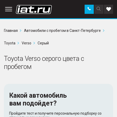
Заказать
Поиск
Доба
звонок
по
в
сайту
избр
Главная
Автомобили с пробегом в Санкт-Петербурге
Toyota
Verso
Серый
Toyota Verso серого цвета с
пробегом
Какой автомобиль
вам подойдет?
Пройдите тест и получите персональную подборку со