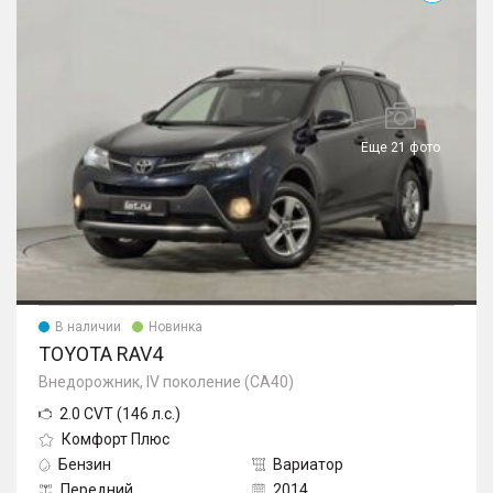
Еще 21 фото
В наличии
Новинка
TOYOTA RAV4
Внедорожник, IV поколение (CA40)
2.0 CVT (146 л.с.)
Комфорт Плюс
Бензин
Вариатор
Передний
2014