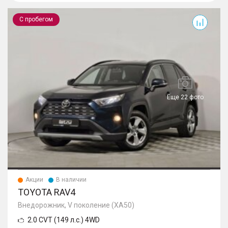
RAV4
С пробегом
Еще 22 фото
Акции
В наличии
TOYOTA RAV4
Внедорожник, V поколение (XA50)
2.0 CVT (149 л.с.) 4WD