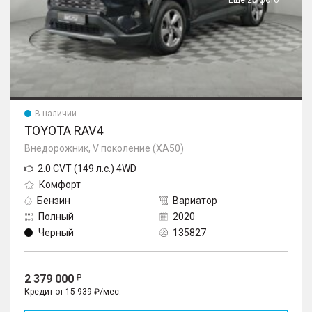
Еще 20 фото
В наличии
TOYOTA RAV4
Внедорожник, V поколение (XA50)
2.0 CVT (149 л.с.) 4WD
Комфорт
Бензин
Вариатор
Полный
2020
Черный
135827
2 379 000
Кредит от 15 939 ₽/мес.