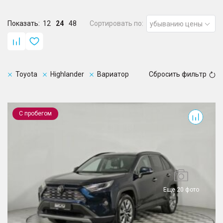
Показать:
12
24
48
Сортировать по:
убыванию цены
Toyota
Highlander
Вариатор
Сбросить фильтр
RAV4
С пробегом
Еще 20 фото