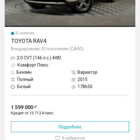
В наличии
TOYOTA RAV4
Внедорожник, IV поколение (CA40)
2.0 CVT (146 л.с.) 4WD
Комфорт Плюс
Бензин
Вариатор
Полный
2015
Белый
178650
1 599 000
Кредит от 10 713 ₽/мес.
Подробнее
В избранное