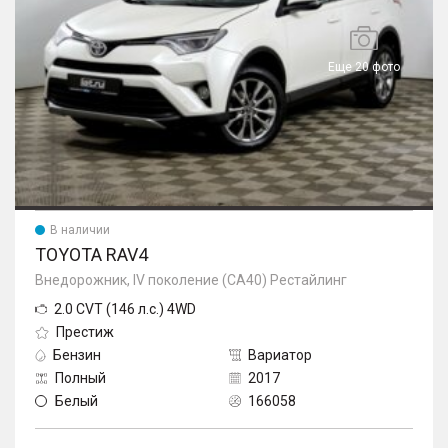
Еще 20 фото
В наличии
TOYOTA RAV4
Внедорожник, IV поколение (CA40) Рестайлинг
2.0 CVT (146 л.с.) 4WD
Престиж
Бензин
Вариатор
Полный
2017
Белый
166058