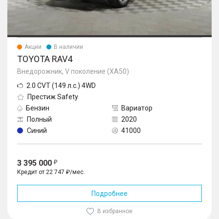
Акции
В наличии
TOYOTA RAV4
Внедорожник, V поколение (XA50)
2.0 CVT (149 л.с.) 4WD
Престиж Safety
Бензин
Вариатор
Полный
2020
Синий
41000
3 395 000
Кредит от 22 747 ₽/мес.
Подробнее
В избранное