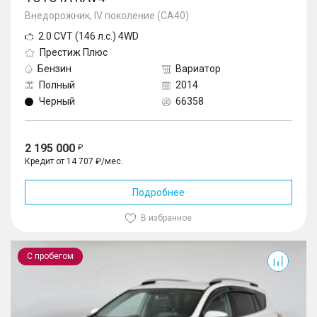
Внедорожник, IV поколение (CA40)
2.0 CVT (146 л.с.) 4WD
Престиж Плюс
Бензин
Вариатор
Полный
2014
Черный
66358
2 195 000
Кредит от 14 707 ₽/мес.
Подробнее
В избранное
RAV4
С пробегом