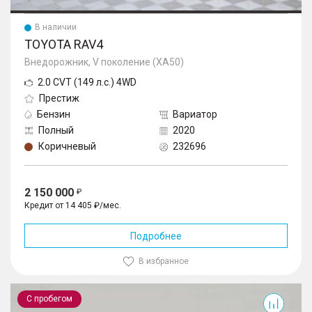
В наличии
TOYOTA RAV4
Внедорожник, V поколение (XA50)
2.0 CVT (149 л.с.) 4WD
Престиж
Бензин
Вариатор
Полный
2020
Коричневый
232696
2 150 000
Кредит от 14 405 ₽/мес.
Подробнее
В избранное
RAV4
С пробегом