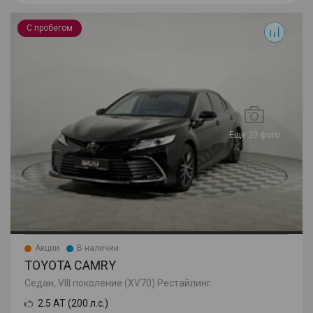
Camry
С пробегом
Еще 20 фото
Акции
В наличии
TOYOTA CAMRY
Седан, VIII поколение (XV70) Рестайлинг
2.5 AT (200 л.с.)