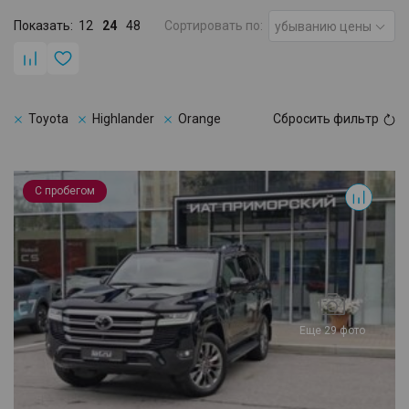
Показать:
12
24
48
Сортировать по:
убыванию цены
Toyota
Highlander
Orange
Сбросить фильтр
Land Cruiser
С пробегом
Еще 29 фото