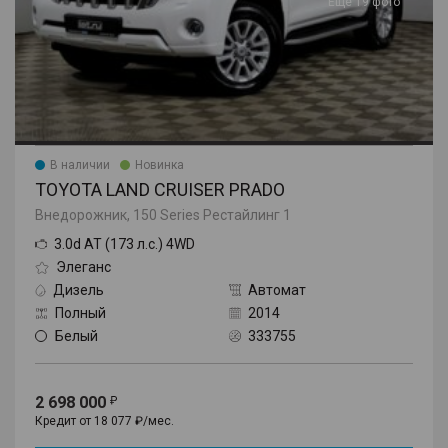
Еще 19 фото
В наличии
Новинка
TOYOTA LAND CRUISER PRADO
Внедорожник, 150 Series Рестайлинг 1
3.0d AT (173 л.с.) 4WD
Элеганс
Дизель
Автомат
Полный
2014
Белый
333755
2 698 000
Кредит от 18 077 ₽/мес.