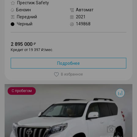
Престиж Safety
Бензин
Автомат
Передний
2021
Черный
149868
2 895 000
Кредит от 19 397 ₽/мес.
Подробнее
В избранное
Land Cruiser Prado
С пробегом