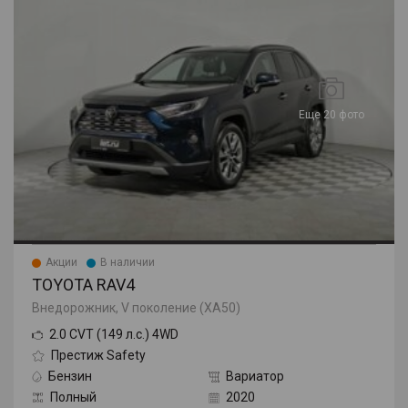
Еще 20 фото
Акции
В наличии
TOYOTA RAV4
Внедорожник, V поколение (XA50)
2.0 CVT (149 л.с.) 4WD
Престиж Safety
Бензин
Вариатор
Полный
2020