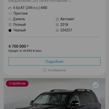
Внедорожник, 200 Series Рестайлинг 2
4.5d AT (249 л.с.) 4WD
Престиж
Дизель
Автомат
Полный
2018
Черный
234257
6 700 000
Кредит от 44 890 ₽/мес.
Подробнее
В избранное
Land Cruiser
С пробегом