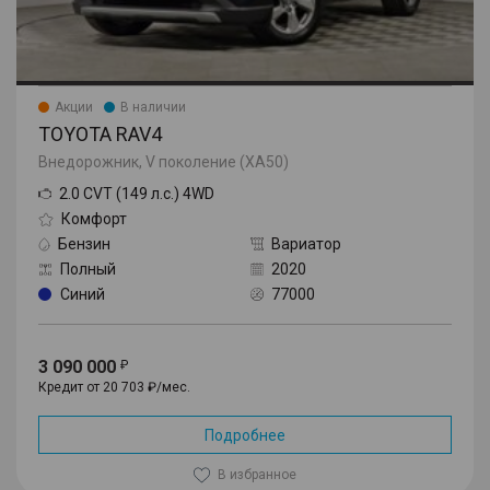
Акции
В наличии
TOYOTA RAV4
Внедорожник, V поколение (XA50)
2.0 CVT (149 л.с.) 4WD
Комфорт
Бензин
Вариатор
Полный
2020
Синий
77000
3 090 000
Кредит от 20 703 ₽/мес.
Подробнее
В избранное