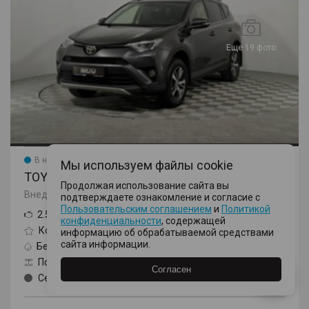
Еще 19 фото
В наличии
Мы используем файлы cookie
TOYOTA RAV4
Продолжая использование сайта вы
Внедорожник, IV поколение (CA40) Рестайлинг
подтверждаете ознакомление и согласие с
Пользовательским соглашением
и
Политикой
2.5 AT (180 л.с.) 4WD
конфиденциальности
, содержащей
Комфорт
информацию об обрабатываемой средствами
сайта информации.
Бензин
Автомат
Полный
2016
Согласен
Серый
100000