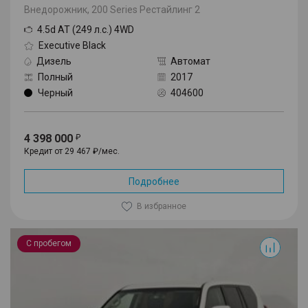
Внедорожник, 200 Series Рестайлинг 2
4.5d AT (249 л.с.) 4WD
Executive Black
Дизель
Автомат
Полный
2017
Черный
404600
4 398 000
Кредит от 29 467 ₽/мес.
Подробнее
В избранное
Land Cruiser Prado
С пробегом