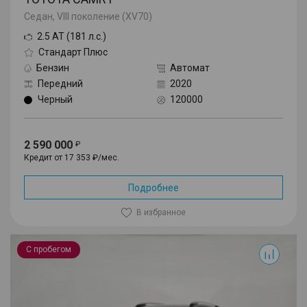
Седан, VIII поколение (XV70)
2.5 AT (181 л.с.)
Стандарт Плюс
Бензин
Автомат
Передний
2020
Черный
120000
2 590 000
Кредит от 17 353 ₽/мес.
Подробнее
В избранное
RAV4
С пробегом