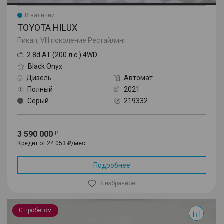
В наличии
TOYOTA HILUX
Пикап, VIII поколение Рестайлинг
2.8d AT (200 л.с.) 4WD
Black Onyx
Дизель
Автомат
Полный
2021
Серый
219332
3 590 000
Кредит от 24 053 ₽/мес.
Подробнее
В избранное
RAV4
С пробегом