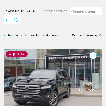
Показать:
12
24
48
Сортировать по:
убыванию цены
Toyota
Highlander
Автомат
Сбросить фильтр
Land Cruiser
С пробегом
Еще 29 фото