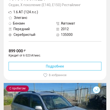
Седан, X поколение (E140, E150) Рестайлинг
1.6 AT (124 л.с.)
Элеганс
Бензин
Автомат
Передний
2012
Серебристый
135000
899 000
Кредит от 6 023 ₽/мес.
Подробнее
В избранное
RAV4
С пробегом