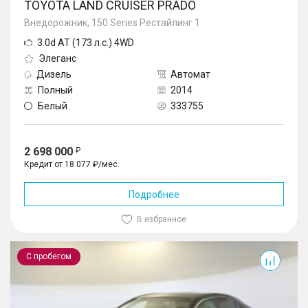
TOYOTA LAND CRUISER PRADO
Внедорожник, 150 Series Рестайлинг 1
3.0d AT (173 л.с.) 4WD
Элеганс
Дизель
Автомат
Полный
2014
Белый
333755
2 698 000
Кредит от 18 077 ₽/мес.
Подробнее
В избранное
Camry
С пробегом