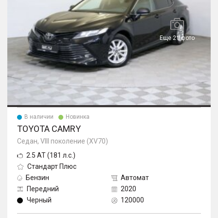
Еще 21 фото
В наличии
Новинка
TOYOTA CAMRY
Седан, VIII поколение (XV70)
2.5 AT (181 л.с.)
Стандарт Плюс
Бензин
Автомат
Передний
2020
Черный
120000