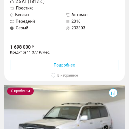
2.5 AT (181 л.с.)
Престиж
Бензин
Автомат
Передний
2016
Серый
233303
1 698 000
Кредит от 11 377 ₽/мес.
Подробнее
В избранное
Land Cruiser
С пробегом