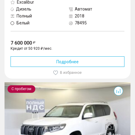
Excalibur
Дизель
Автомат
Полный
2018
Белый
78495
7 600 000
Кредит от 50 920 ₽/мес.
Подробнее
В избранное
Land Cruiser Prado
С пробегом