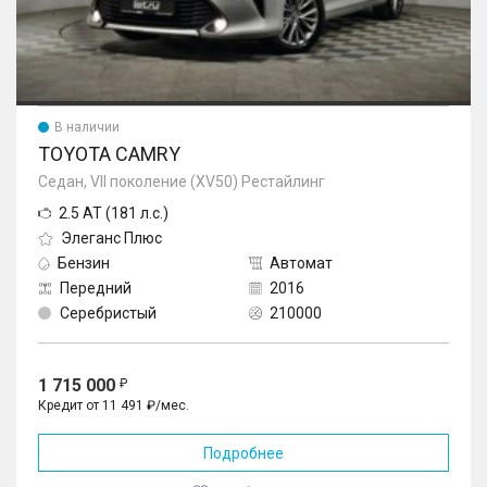
В наличии
TOYOTA CAMRY
Седан, VII поколение (XV50) Рестайлинг
2.5 AT (181 л.с.)
Элеганс Плюс
Бензин
Автомат
Передний
2016
Серебристый
210000
1 715 000
Кредит от 11 491 ₽/мес.
Подробнее