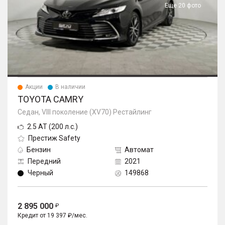
Еще 20 фото
Акции
В наличии
TOYOTA CAMRY
Седан, VIII поколение (XV70) Рестайлинг
2.5 AT (200 л.с.)
Престиж Safety
Бензин
Автомат
Передний
2021
Черный
149868
2 895 000
Кредит от 19 397 ₽/мес.