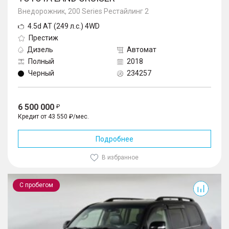
Внедорожник, 200 Series Рестайлинг 2
4.5d AT (249 л.с.) 4WD
Престиж
Дизель
Автомат
Полный
2018
Черный
234257
6 500 000
Кредит от 43 550 ₽/мес.
Подробнее
В избранное
Land Cruiser
С пробегом