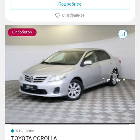
Подробнее
В избранное
Corolla
С пробегом
Еще 19 фото
В наличии
TOYOTA COROLLA