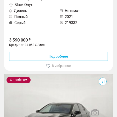
Black Onyx
Дизель
Автомат
Полный
2021
Серый
219332
3 590 000
Кредит от 24 053 ₽/мес.
Подробнее
В избранное
Camry
С пробегом