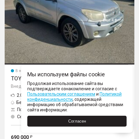
Еще 4 фото
В наличии
Новинка
Мы используем файлы cookie
TOYOTA RAV4
Продолжая использование сайта вы
Внедорожник, II поколение (XA20) Рестайлинг
подтверждаете ознакомление и согласие с
Пользовательским соглашением
и
Политикой
2.0 AT (150 л.с.) 4WD
конфиденциальности
, содержащей
Бензин
Автомат
информацию об обрабатываемой средствами
Полный
2004
сайта информации.
Серебристый
302488
Согласен
690 000