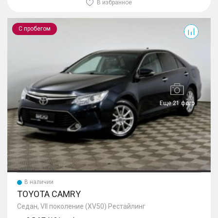
В избранное
Camry
С пробегом
Еще 21 фото
В наличии
TOYOTA CAMRY
Седан, VII поколение (XV50) Рестайлинг