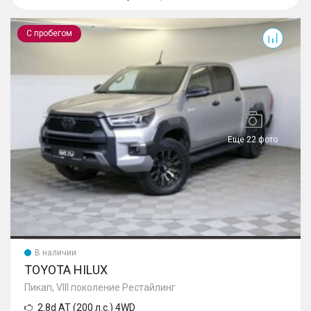
Hilux
С пробегом
Еще 22 фото
В наличии
TOYOTA HILUX
Пикап, VIII поколение Рестайлинг
2.8d AT (200 л.с.) 4WD