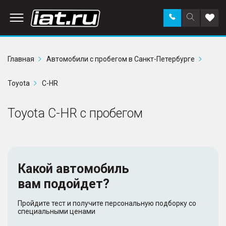
Заказать
Поиск
Доба
звонок
по
в
сайту
избр
Главная
Автомобили с пробегом в Санкт-Петербурге
Toyota
C-HR
Toyota C-HR с пробегом
Какой автомобиль
вам подойдет?
Пройдите тест и получите персональную подборку со
специальными ценами