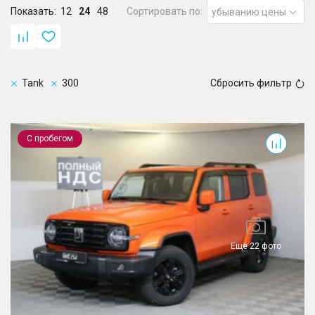
Показать:
12
24
48
Сортировать по:
убыванию цены
Tank
300
Сбросить фильтр
300
С пробегом
Еще 22 фото