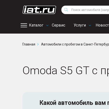
Мотоциклы
Vo
Снегоходы
Поиск
Au
Квадроциклы
Ci
Каталог
Сервис
Услуги
Новост
Онлайн запись на
Главная
Автомобили с пробегом в Санкт-Петербу
сервис
Omoda S5 GT с п
Какой автомобиль
вам 