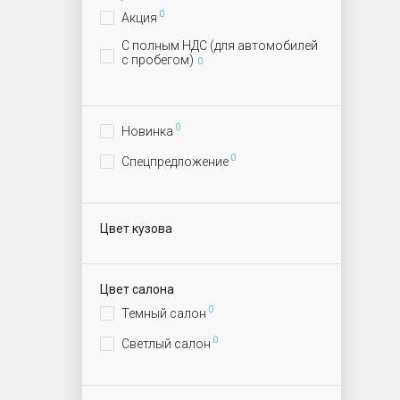
0
Акция
С полным НДС (для автомобилей
с пробегом)
0
0
Новинка
0
Спецпредложение
Цвет кузова
Цвет салона
0
Темный салон
0
Светлый салон