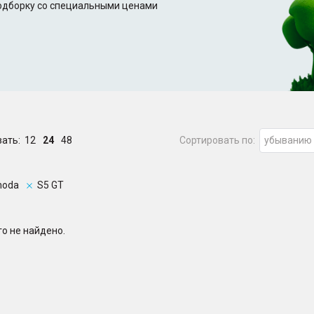
подборку со специальными ценами
зать:
12
24
48
Сортировать по:
убыванию
oda
S5 GT
о не найдено.