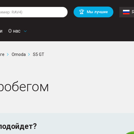
lkswagen
Mitsubishi
BMW
🏆
Мы лучшие
di
Mercedes Benz
Volvo
troen
Mini
и
О нас
рге
Omoda
S5 GT
робегом
подойдет?