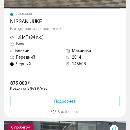
В наличии
NISSAN JUKE
Внедорожник, I поколение
1.6 MT (94 л.с.)
Base
Бензин
Механика
Передний
2014
Черный
145508
875 000
Кредит от 5 863 ₽/мес.
Подробнее
В избранное
Micra
С пробегом