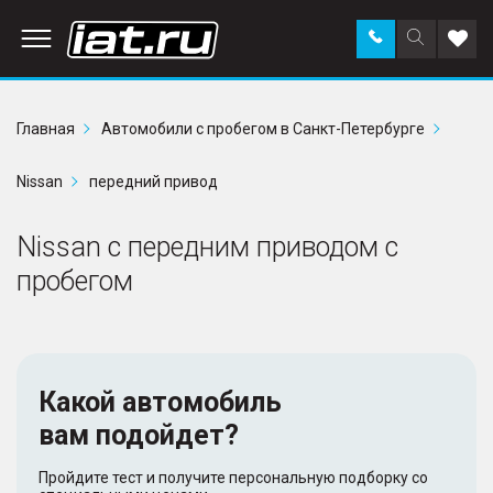
Заказать
Поиск
Доба
звонок
по
в
сайту
избр
Главная
Автомобили с пробегом в Санкт-Петербурге
Nissan
передний привод
Nissan с передним приводом с
пробегом
Какой автомобиль
вам подойдет?
Пройдите тест и получите персональную подборку со