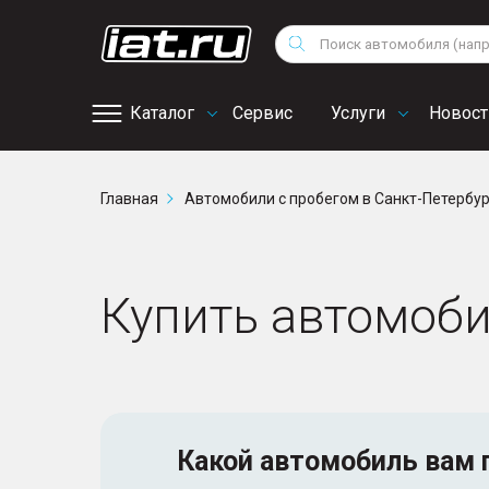
Мотоциклы
Vo
Снегоходы
Поиск
Au
Квадроциклы
Ci
Каталог
Сервис
Услуги
Новост
Онлайн запись на
Главная
Автомобили с пробегом в Санкт-Петербу
сервис
Купить автомоби
Какой автомобиль
вам 