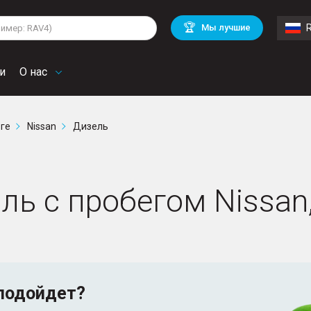
lkswagen
Mitsubishi
BMW
🏆
Мы лучшие
di
Mercedes Benz
Volvo
troen
Mini
и
О нас
рге
Nissan
Дизель
ль с пробегом Nissan
подойдет?