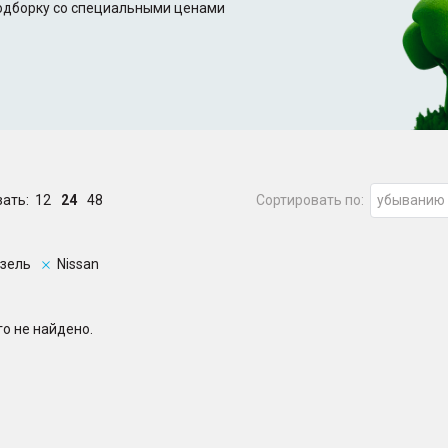
подборку со специальными ценами
зать:
12
24
48
Сортировать по:
убыванию
зель
Nissan
о не найдено.