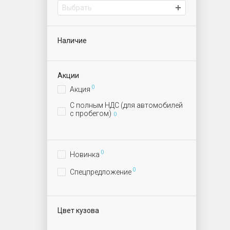
Выбрать
Наличие
Акции
0
Акция
С полным НДС (для автомобилей
с пробегом)
0
0
Новинка
0
Спецпредложение
Цвет кузова