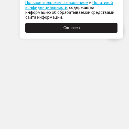
Пользовательским соглашением
и
Политикой
конфиденциальности
, содержащей
информацию об обрабатываемой средствами
сайта информации.
Согласен
Пн-Пт с 08:00 до 21:00
Сб-Вс с 09:00 до 21:00
+7 (812) 337 80 80
Заказать звонок
Скачать
Скачать
в
в