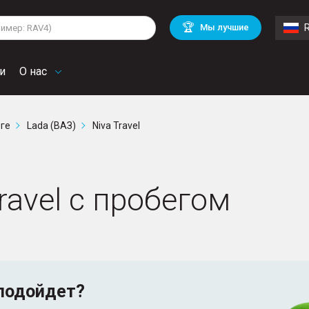
lkswagen
Mitsubishi
BMW
🏆
Мы лучшие
di
Chevrolet
Volvo
troen
Mini
и
О нас
рге
Lada (ВАЗ)
Niva Travel
ravel с пробегом
подойдет?