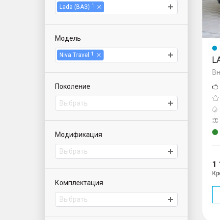
1
Lada (ВАЗ)
Модель
1
Niva Travel
L
Вн
Поколение
Выбрать
Модификация
Выбрать
1
Кр
Комплектация
Выбрать