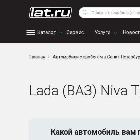
Мотоциклы
Vo
Снегоходы
Поиск
Au
Квадроциклы
Ci
Каталог
Сервис
Услуги
Новост
Онлайн запись на
Главная
Автомобили с пробегом в Санкт-Петербу
сервис
Lada (ВАЗ) Niva T
Какой автомобиль
вам 