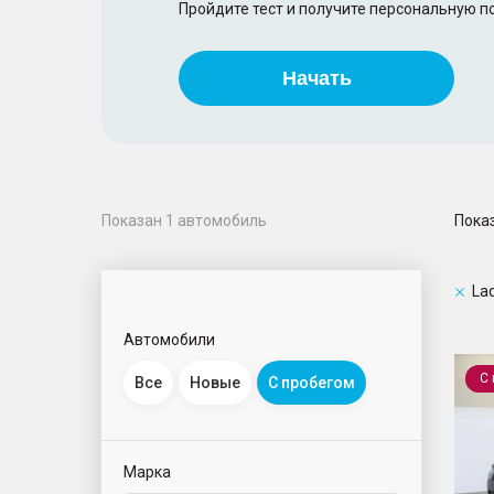
Пройдите тест и получите персональную 
Начать
Пока
Показан
1
автомобиль
La
Автомобили
Niva 
С
Все
Новые
С пробегом
Марка