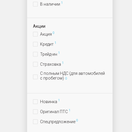
1
В наличии
Акции
0
Акция
1
Кредит
1
Трейд-ин
1
Страховка
С полным НДС (для автомобилей
с пробегом)
0
1
Новинка
1
Оригинал ПТС
0
Спецпредложение