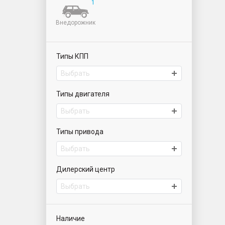
1
Внедорожник
Типы КПП
Выбрать
Типы двигателя
Выбрать
Типы привода
Выбрать
Дилерский центр
Выбрать
ИАТ Парнас | Автомобили с пробегом
Наличие