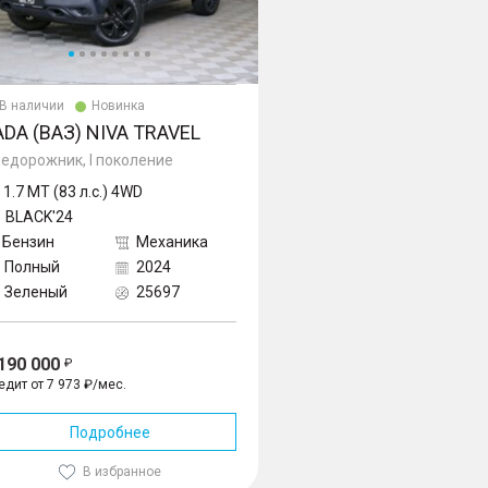
В наличии
Новинка
ADA (ВАЗ) NIVA TRAVEL
едорожник, I поколение
1.7 MT (83 л.с.) 4WD
BLACK'24
Бензин
Механика
Полный
2024
Зеленый
25697
 190 000
едит от 7 973 ₽/мес.
Подробнее
В избранное