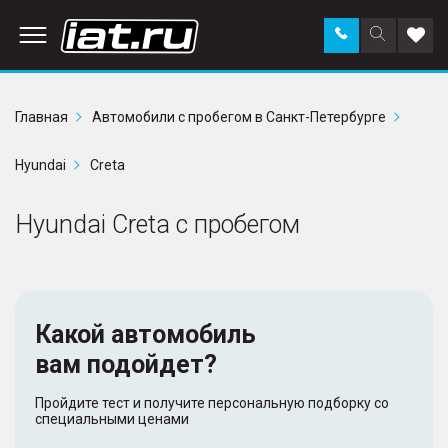
Заказать
Поиск
Доба
звонок
по
в
сайту
избр
Главная
Автомобили с пробегом в Санкт-Петербурге
Hyundai
Creta
Hyundai Creta с пробегом
Какой автомобиль
вам подойдет?
Пройдите тест и получите персональную подборку со
специальными ценами