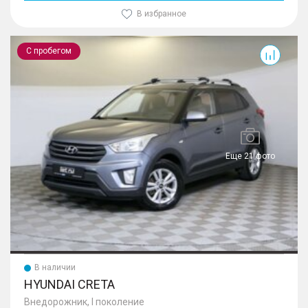
В избранное
Creta
С пробегом
Еще 21 фото
В наличии
HYUNDAI CRETA
Внедорожник, I поколение