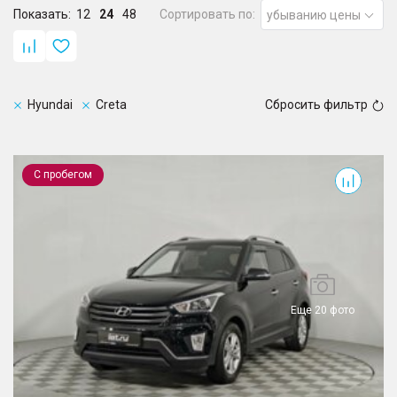
Показать:
12
24
48
Сортировать по:
убыванию цены
Hyundai
Creta
Сбросить фильтр
Creta
С пробегом
Еще 20 фото