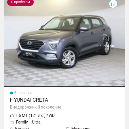
С пробегом
Еще 19 фото
В наличии
HYUNDAI CRETA
Внедорожник, II поколение
1.6 MT (121 л.с.) 4WD
Family + Ultra
Бензин
Механика