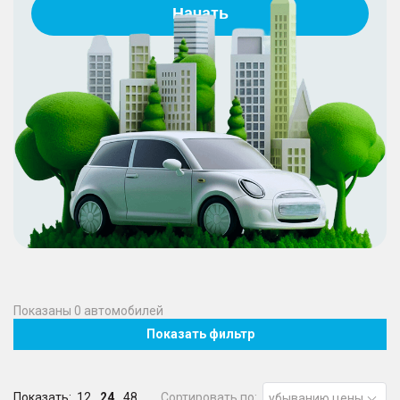
Начать
Показаны
0
автомобилей
Показать фильтр
Показать:
12
24
48
Сортировать по:
убыванию цены