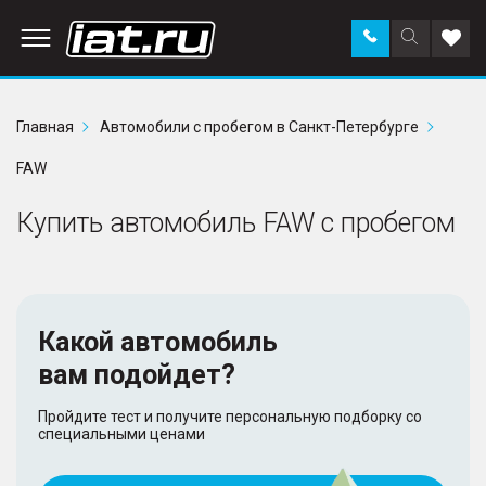
Заказать
Поиск
Доба
звонок
по
в
сайту
избр
Главная
Автомобили с пробегом в Санкт-Петербурге
FAW
Купить автомобиль FAW с пробегом
Какой автомобиль
вам подойдет?
Пройдите тест и получите персональную подборку со
специальными ценами