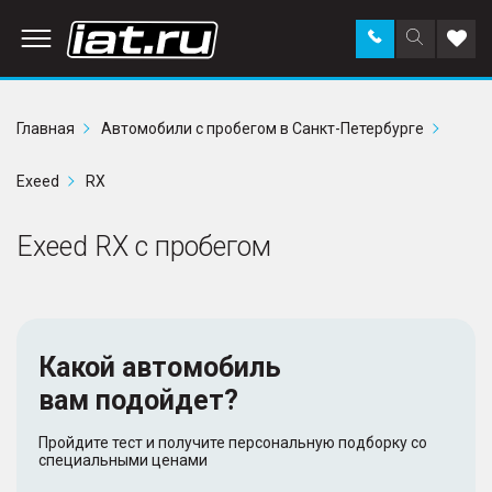
Заказать
Поиск
Доба
звонок
по
в
сайту
избр
Главная
Автомобили с пробегом в Санкт-Петербурге
Exeed
RX
Exeed RX с пробегом
Какой автомобиль
вам подойдет?
Пройдите тест и получите персональную подборку со
специальными ценами