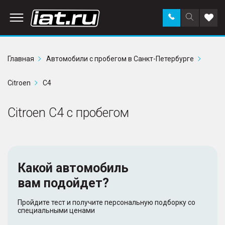
Заказать
Поиск
Доба
звонок
по
в
сайту
избр
Главная
Автомобили с пробегом в Санкт-Петербурге
Citroen
C4
Citroen C4 с пробегом
Какой автомобиль
вам подойдет?
Пройдите тест и получите персональную подборку со
специальными ценами