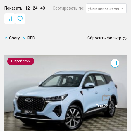
Показать:
12
24
48
Сортировать по:
убыванию цены
Chery
RED
Сбросить фильтр
Tiggo 7 Pro Max
С пробегом
Еще 22 фото