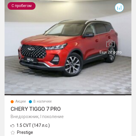
Tiggo 7 Pro
С пробегом
Еще 22 фото
Акции
В наличии
CHERY TIGGO 7 PRO
Внедорожник, I поколение
1.5 CVT (147 л.с.)
Prestige