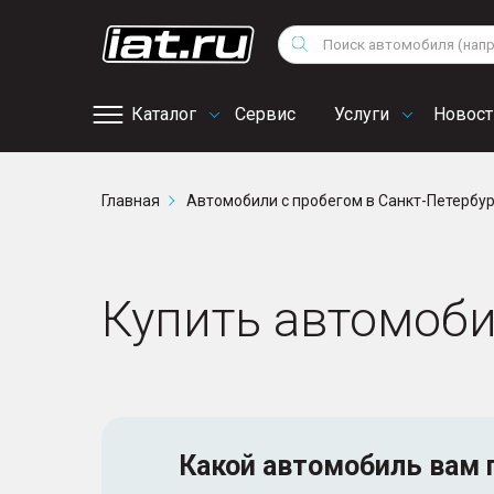
Мотоциклы
Vo
Снегоходы
Поиск
Au
Квадроциклы
Ci
Каталог
Сервис
Услуги
Новост
Онлайн запись на
Главная
Автомобили с пробегом в Санкт-Петербу
сервис
Купить автомобил
Какой автомобиль
вам 