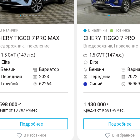
В наличии
В наличии
Новинка
HERY TIGGO 7 PRO MAX
CHERY TIGGO 7 PRO
едорожник, I поколение
Внедорожник, I поколение
1.5 CVT (147 л.с.)
1.5 CVT (147 л.с.)
Elite
Elite
Бензин
Вариатор
Бензин
Вариа
Передний
2023
Передний
2022
Голубой
62264
Синий
95959
 598 000
1 430 000
едит от 10 707 ₽/мес.
Кредит от 9 581 ₽/мес.
Подробнее
Подробнее
В избранное
В избранное