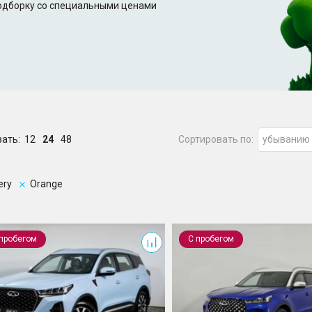
подборку со специальными ценами
зать:
12
24
48
Сортировать по:
убыванию
ery
Orange
 7 Pro Max
Tiggo 7 Pro
 пробегом
С пробегом