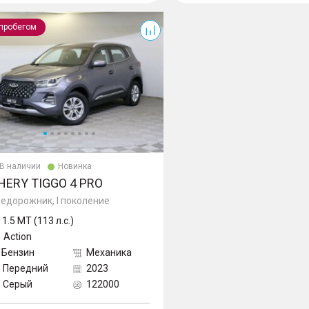
 4 Pro
 пробегом
В наличии
Новинка
HERY TIGGO 4 PRO
едорожник, I поколение
1.5 MT (113 л.с.)
Action
Бензин
Механика
Передний
2023
Серый
122000