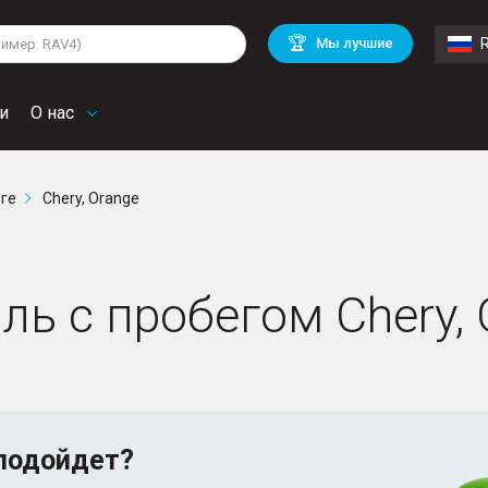
lkswagen
Mitsubishi
BMW
🏆
Мы лучшие
di
Chevrolet
Mercedes Benz
troen
Mini
и
О нас
рге
Chery, Orange
ь с пробегом Chery, 
подойдет?