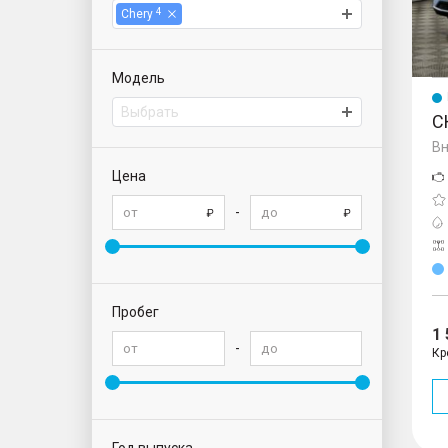
4
Chery
Модель
Выбрать
C
Вн
Цена
-
Пробег
1
-
Кр