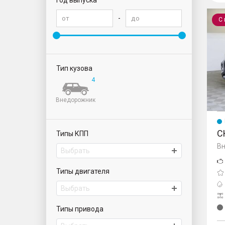
Год выпуска
Tiggo
-
С
Тип кузова
4
Внедорожник
C
Типы КПП
Вн
Выбрать
Типы двигателя
Выбрать
Типы привода