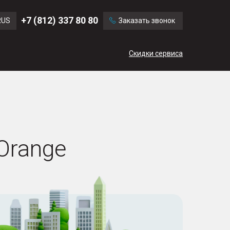
Ford
Land Rover
+7 (812) 337 80 80
RUS
Заказать звонок
Volvo
Cadillac
ENG
Скидки сервиса
CN
Orange