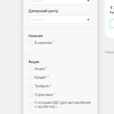
Выбрать
1
Дилерский центр
Кр
Выбрать
ИАТ Парнас | Автомобили с пробегом
ИАТ Волхонский | Автомобили с пробегом
ИАТ Приморский | Автомобили с пробегом
Наличие
4
В наличии
Пока
Акции
0
Акция
4
Кредит
3
Трейд-ин
3
Страховка
С полным НДС (для автомобилей
с пробегом)
0