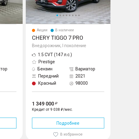
Акции
В наличии
CHERY TIGGO 7 PRO
Внедорожник, I поколение
1.5 CVT (147 л.с.)
Prestige
тор
Бензин
Вариатор
Передний
2021
Красный
98000
1 349 000
Кредит от 9 038 ₽/мес.
Подробнее
В избранное