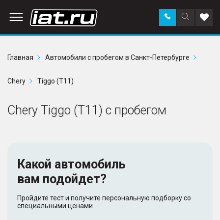
Заказать
Поиск
Доба
звонок
по
в
сайту
избр
Главная
Автомобили с пробегом в Санкт-Петербурге
Chery
Tiggo (T11)
Chery Tiggo (T11) с пробегом
Какой автомобиль
вам подойдет?
Пройдите тест и получите персональную подборку со
специальными ценами